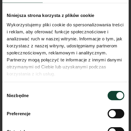
Niniejsza strona korzysta z plików cookie
Wykorzystujemy pliki cookie do spersonalizowania treści
i reklam, aby oferować funkcje społecznościowe i
analizować ruch w naszej witrynie. Informacje o tym, jak
korzystasz z naszej witryny, udostępniamy partnerom
społecznościowym, reklamowym i analitycznym.
Partnerzy mogą połączyć te informacje z innymi danymi
otrzymanymi od Ciebie lub uzyskanymi podczas
korzystania z ich usług.
Mieszkanie E.A.5
Wybór
Pokoje
Piętro
Metraż
Niezbędne
zgody
2
0
40.48m²
Przejdź do karty mieszkania
Preferencje