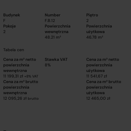
Budynek
Number
Piętro
F
F.B.12
2
Pokoje
Powierzchnia
Powierzchnia
2
wewnętrzna
użytkowa
48.21 m²
46.78 m²
Tabela cen
Cena za m² netto
Stawka VAT
Cena za m² netto
powierzchnia
8%
powierzchnia
wewnętrzna
użytkowa
11 199,31 zł
11 541,67 zł
+8% VAT
Cena za m² brutto
Cena za m² brutto
powierzchnia
powierzchnia
wewnętrzna
użytkowa
12 095,26 zł
12 465,00 zł
brutto