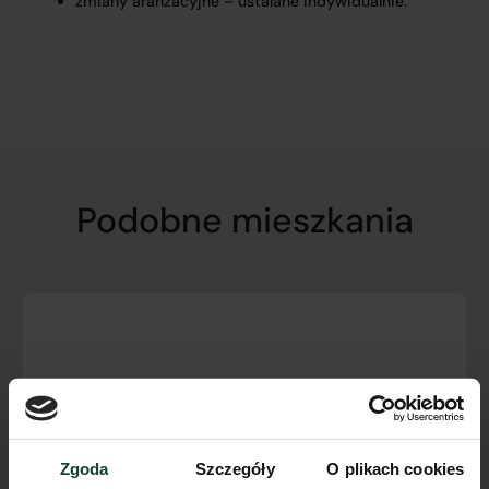
zmiany aranżacyjne – ustalane indywidualnie.
Podobne mieszkania
Zgoda
Szczegóły
O plikach cookies