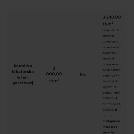
3 240,00
2
zł/m
budynek D –
komórki
przypisane
do mieszkań
budynek E –
komórki
przypisane
Komórka
3
do mieszkań
lokatorska
000,00
8%
budynek F –
w hali
2
zł/m
komórki do
garażowej
wyboru w
cenach od 7
000,00 zł
brutto do 24
000,00 zł
brutto,
dostępność
może ulec
zmianie