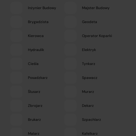
Inżynier Budowy
Majster Budowy
Brygadzista
Geodeta
Kierowca
Operator Koparki
Hydraulik
Elektryk
Cieśla
Tynkarz
Posadzkarz
Spawacz
Ślusarz
Murarz
Zbrojarz
Dekarz
Brukarz
Szpachlarz
Malarz
Kafelkarz