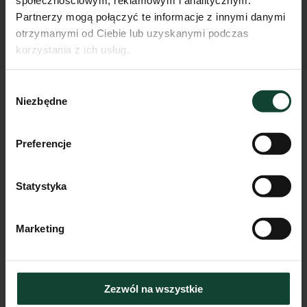
społecznościowym, reklamowym i analitycznym.
Partnerzy mogą połączyć te informacje z innymi danymi
otrzymanymi od Ciebie lub uzyskanymi podczas
korzystania z ich usług.
Wybór
Niezbędne
zgody
Brak wakatu? Prześlij nam
swoje CV na później.
Preferencje
Statystyka
Dane kontaktowe
Marketing
Zezwól na wszystkie