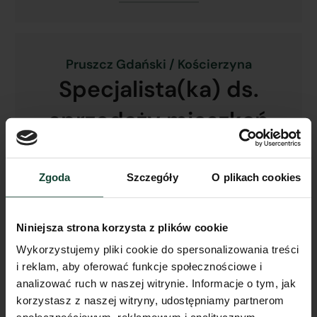
Pruszcz Gdański / Kościerzyna
Specjalista(ka) ds.
sprzedaży mieszkań
Przejdź do oferty
Zgoda
Szczegóły
O plikach cookies
Pruszcz Gdański / Straszyn / Kiełpino
Niniejsza strona korzysta z plików cookie
Pracownik
Wykorzystujemy pliki cookie do spersonalizowania treści
ogólnobudowlany
i reklam, aby oferować funkcje społecznościowe i
analizować ruch w naszej witrynie. Informacje o tym, jak
Przejdź do oferty
korzystasz z naszej witryny, udostępniamy partnerom