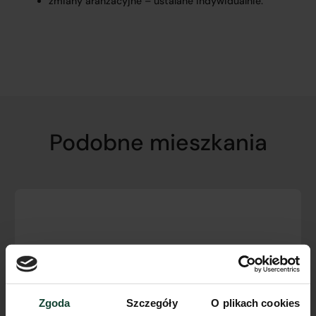
zmiany aranżacyjne – ustalane indywidualnie.
Podobne mieszkania
Zgoda
Szczegóły
O plikach cookies