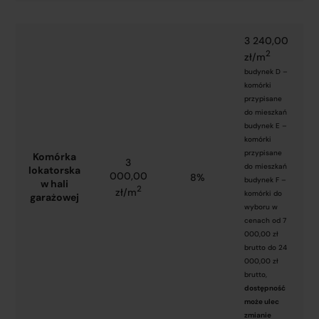
3 240,00
2
zł/m
budynek D –
komórki
przypisane
do mieszkań
budynek E –
komórki
przypisane
Komórka
3
do mieszkań
lokatorska
000,00
8%
budynek F –
w hali
2
zł/m
komórki do
garażowej
wyboru w
cenach od 7
000,00 zł
brutto do 24
000,00 zł
brutto,
dostępność
może ulec
zmianie