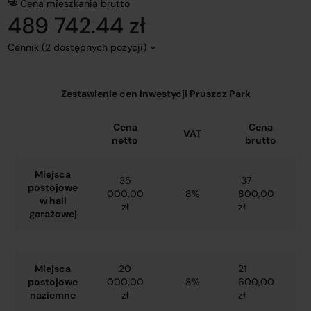
Cena mieszkania brutto
489 742.44 zł
Cennik (2 dostępnych pozycji)
Zestawienie cen inwestycji Pruszcz Park
Cena
Cena
VAT
netto
brutto
Miejsca
35
37
postojowe
000,00
8%
800,00
w hali
zł
zł
garażowej
Miejsca
20
21
postojowe
000,00
8%
600,00
naziemne
zł
zł