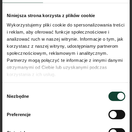
Niniejsza strona korzysta z plików cookie
Wykorzystujemy pliki cookie do spersonalizowania treści
i reklam, aby oferować funkcje społecznościowe i
analizować ruch w naszej witrynie. Informacje o tym, jak
korzystasz z naszej witryny, udostępniamy partnerom
społecznościowym, reklamowym i analitycznym.
Partnerzy mogą połączyć te informacje z innymi danymi
otrzymanymi od Ciebie lub uzyskanymi podczas
korzystania z ich usług.
Mieszkanie E.A.4
Wybór
Pokoje
Piętro
Metraż
Niezbędne
zgody
2
0
43.77m²
Przejdź do karty mieszkania
Preferencje