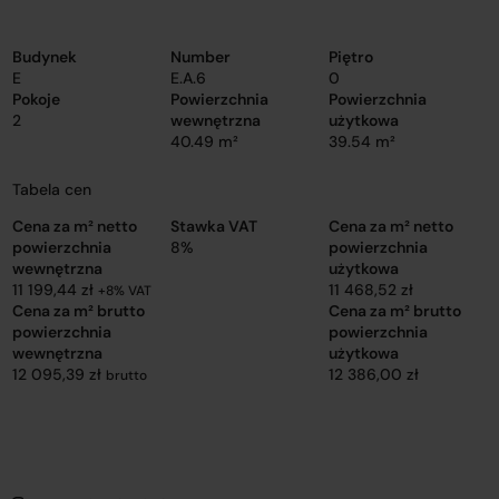
Budynek
Number
Piętro
E
E.A.6
0
Pokoje
Powierzchnia
Powierzchnia
2
wewnętrzna
użytkowa
40.49 m²
39.54 m²
Tabela cen
Cena za m² netto
Stawka VAT
Cena za m² netto
powierzchnia
8%
powierzchnia
wewnętrzna
użytkowa
11 199,44 zł
11 468,52 zł
+8% VAT
Cena za m² brutto
Cena za m² brutto
powierzchnia
powierzchnia
wewnętrzna
użytkowa
12 095,39 zł
12 386,00 zł
brutto