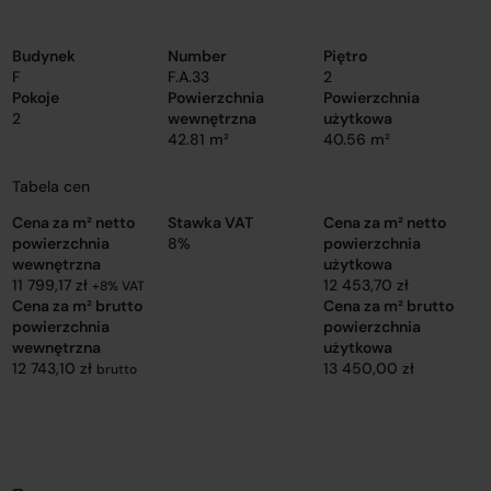
Budynek
Number
Piętro
F
F.A.33
2
Pokoje
Powierzchnia
Powierzchnia
2
wewnętrzna
użytkowa
42.81 m²
40.56 m²
Tabela cen
Cena za m² netto
Stawka VAT
Cena za m² netto
powierzchnia
8%
powierzchnia
wewnętrzna
użytkowa
11 799,17 zł
12 453,70 zł
+8% VAT
Cena za m² brutto
Cena za m² brutto
powierzchnia
powierzchnia
wewnętrzna
użytkowa
12 743,10 zł
13 450,00 zł
brutto