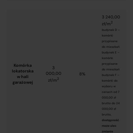
3 240,00
2
zł/m
budynek D –
komórki
przypisane
do mieszkań
budynek E –
komórki
przypisane
Komórka
3
do mieszkań
lokatorska
000,00
8%
budynek F –
w hali
2
zł/m
komórki do
garażowej
wyboru w
cenach od 7
000,00 zł
brutto do 24
000,00 zł
brutto,
dostępność
może ulec
zmianie