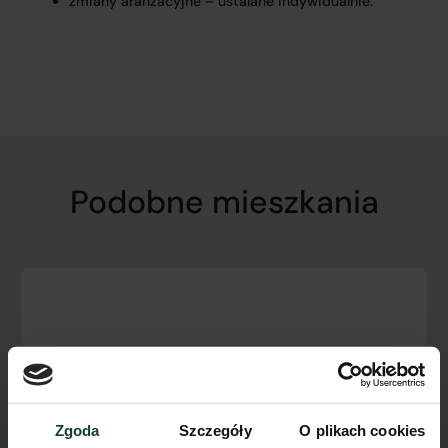
zmiany aranżacyjne – ustalane indywidualnie.
Podobne mieszkania
Zgoda
Szczegóły
O plikach cookies