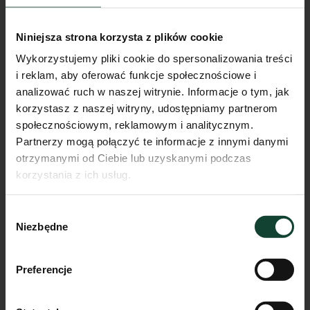
Niniejsza strona korzysta z plików cookie
Wykorzystujemy pliki cookie do spersonalizowania treści
i reklam, aby oferować funkcje społecznościowe i
analizować ruch w naszej witrynie. Informacje o tym, jak
korzystasz z naszej witryny, udostępniamy partnerom
społecznościowym, reklamowym i analitycznym.
Partnerzy mogą połączyć te informacje z innymi danymi
otrzymanymi od Ciebie lub uzyskanymi podczas
korzystania z ich usług.
Mieszkanie F.B.6
Wybór
Pokoje
Piętro
Metraż
Niezbędne
zgody
2
1
43.72m²
Przejdź do karty mieszkania
Preferencje