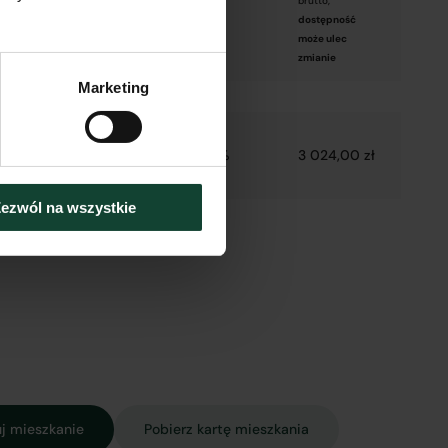
brutto,
dostępność
może ulec
zmianie
Marketing
–
2 800,00 zł
8%
3 024,00 zł
e
ezwól na wszystkie
j mieszkanie
Pobierz kartę mieszkania