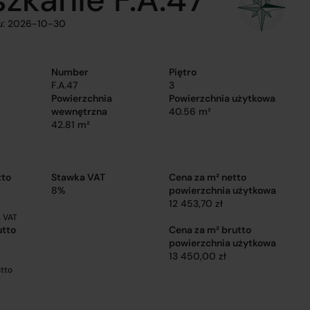
u: 2026-10-30
Number
Piętro
F.A.47
3
Powierzchnia
Powierzchnia użytkowa
wewnętrzna
40.56 m²
42.81 m²
tto
Stawka VAT
Cena za m² netto
8%
powierzchnia użytkowa
12 453,70 zł
 VAT
utto
Cena za m² brutto
powierzchnia użytkowa
13 450,00 zł
tto