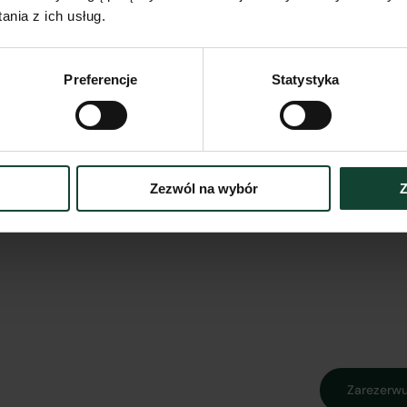
nia z ich usług.
Preferencje
Statystyka
Udział 
części
wspóln
Zezwól na wybór
Z
Zarezerwu