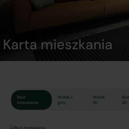
Karta mieszkania
Rzut
Widok z
Widok
Spa
mieszkania
góry
3D
3D