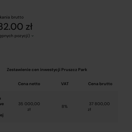
kania brutto
2.00 zł
tępnych pozycji)
Zestawienie cen inwestycji Pruszcz Park
Cena netto
VAT
Cena brutto
a
we
35 000,00
37 800,00
8%
zł
zł
ej