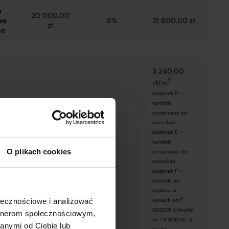
a
20 000,00
we
8%
21 600,00 zł
zł
ne
3 240,00
2
zł/m
budynek D –
komórki
przypisane do
mieszkań
budynek E –
komórki
a
O plikach cookies
przypisane do
3 000,00
ka
mieszkań
8%
2
zł/m
budynek F –
ej
komórki do
wyboru w
cenach od 7
ołecznościowe i analizować
000,00 zł brutto
artnerom społecznościowym,
do 24 000,00 zł
anymi od Ciebie lub