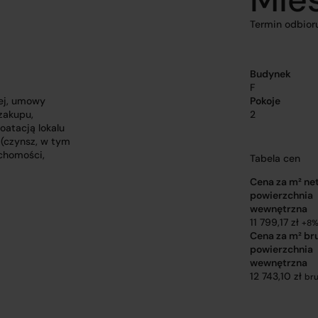
Termin odbior
Budynek
F
ej, umowy
Pokoje
zakupu,
2
oatacją lokalu
 (czynsz, w tym
uchomości,
Tabela cen
Cena za m² ne
powierzchnia
wewnętrzna
11 799,17 zł
+8%
Cena za m² br
powierzchnia
wewnętrzna
12 743,10 zł
bru