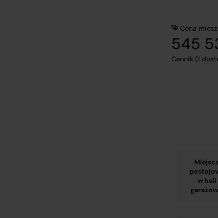
Cena miesz
545 53
Cennik (1 dos
Miejsc
postojo
w hali
garażow