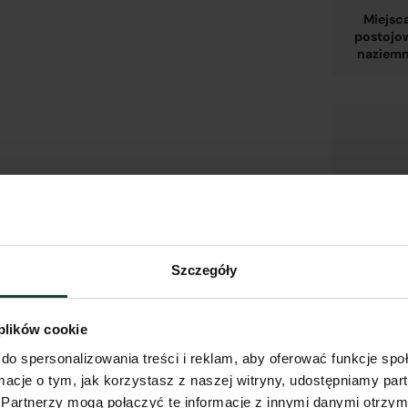
Miejsc
postojo
naziem
Komórk
Szczegóły
lokators
w hali
garażow
 plików cookie
do spersonalizowania treści i reklam, aby oferować funkcje sp
ormacje o tym, jak korzystasz z naszej witryny, udostępniamy p
Partnerzy mogą połączyć te informacje z innymi danymi otrzym