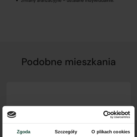
zmiany aranżacyjne – ustalane indywidualnie.
Podobne mieszkania
Zgoda
Szczegóły
O plikach cookies