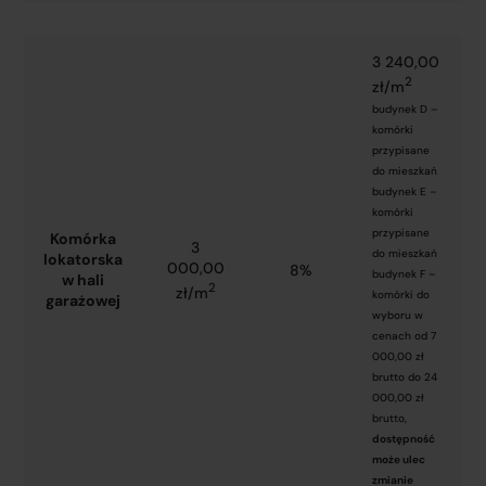
3 240,00
2
zł/m
budynek D –
komórki
przypisane
do mieszkań
budynek E –
komórki
przypisane
Komórka
3
do mieszkań
lokatorska
000,00
8%
budynek F –
w hali
2
zł/m
komórki do
garażowej
wyboru w
cenach od 7
000,00 zł
brutto do 24
000,00 zł
brutto,
dostępność
może ulec
zmianie