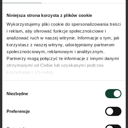
Niniejsza strona korzysta z plików cookie
Wykorzystujemy pliki cookie do spersonalizowania treści
i reklam, aby oferować funkcje społecznościowe i
analizować ruch w naszej witrynie. Informacje o tym, jak
korzystasz z naszej witryny, udostępniamy partnerom
społecznościowym, reklamowym i analitycznym.
Partnerzy mogą połączyć te informacje z innymi danymi
otrzymanymi od Ciebie lub uzyskanymi podczas
korzystania z ich usług.
Mieszkanie F.A.12
Wybór
Pokoje
Piętro
Metraż
Niezbędne
zgody
2
1
34.13m²
Przejdź do karty mieszkania
Preferencje