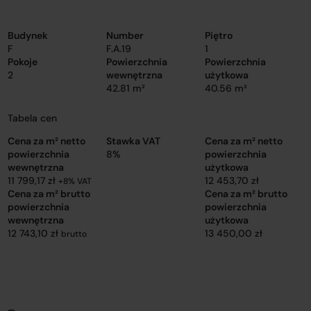
Budynek
Number
Piętro
F
F.A.19
1
Pokoje
Powierzchnia
Powierzchnia
2
wewnętrzna
użytkowa
42.81 m²
40.56 m²
Tabela cen
Cena za m² netto
Stawka VAT
Cena za m² netto
powierzchnia
8%
powierzchnia
wewnętrzna
użytkowa
11 799,17 zł
12 453,70 zł
+8% VAT
Cena za m² brutto
Cena za m² brutto
powierzchnia
powierzchnia
wewnętrzna
użytkowa
12 743,10 zł
13 450,00 zł
brutto