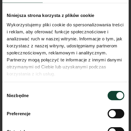
Niniejsza strona korzysta z plików cookie
Wykorzystujemy pliki cookie do spersonalizowania treści
i reklam, aby oferować funkcje społecznościowe i
analizować ruch w naszej witrynie. Informacje o tym, jak
korzystasz z naszej witryny, udostępniamy partnerom
społecznościowym, reklamowym i analitycznym.
Partnerzy mogą połączyć te informacje z innymi danymi
otrzymanymi od Ciebie lub uzyskanymi podczas
korzystania z ich usług.
Mieszkanie E.A.13
Wybór
Pokoje
Piętro
Metraż
Niezbędne
zgody
2
1
40.17m²
Przejdź do karty mieszkania
Preferencje