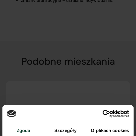
zmiany aranżacyjne – ustalane indywidualnie.
Podobne mieszkania
Zgoda
Szczegóły
O plikach cookies