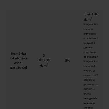
3 240,00
2
zł/m
budynek D –
komórki
przypisane
do mieszkań
budynek E –
komórki
przypisane
Komórka
3
do mieszkań
lokatorska
000,00
8%
budynek F –
w hali
2
zł/m
komórki do
garażowej
wyboru w
cenach od 7
000,00 zł
brutto do 24
000,00 zł
brutto,
dostępność
może ulec
zmianie