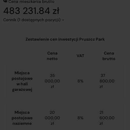
Cena mieszkania brutto
483 231.84 zł
Cennik (1 dostępnych pozycji)
Zestawienie cen inwestycji Pruszcz Park
Cena
Cena
VAT
netto
brutto
Miejsca
35
37
postojowe
000,00
8%
800,00
w hali
zł
zł
garażowej
Miejsca
20
21
postojowe
000,00
8%
600,00
naziemne
zł
zł