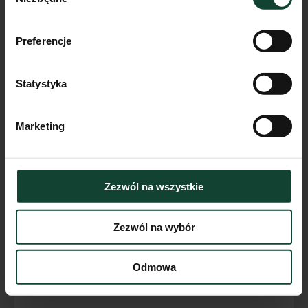
zgody
Preferencje
Mieszkanie F.A.33
Pokoje
Piętro
Metraż
Statystyka
2
2
42.81m²
Przejdź do karty mieszkania
Marketing
Zezwól na wszystkie
Zezwól na wybór
Odmowa