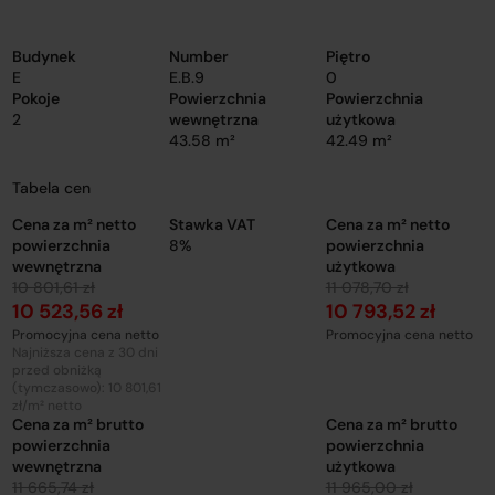
Budynek
Number
Piętro
E
E.B.9
0
Pokoje
Powierzchnia
Powierzchnia
2
wewnętrzna
użytkowa
43.58 m²
42.49 m²
Tabela cen
Cena za m² netto
Stawka VAT
Cena za m² netto
powierzchnia
8%
powierzchnia
wewnętrzna
użytkowa
10 801,61 zł
11 078,70 zł
10 523,56 zł
10 793,52 zł
Promocyjna cena netto
Promocyjna cena netto
Najniższa cena z 30 dni
przed obniżką
(tymczasowo): 10 801,61
zł/m² netto
Cena za m² brutto
Cena za m² brutto
powierzchnia
powierzchnia
wewnętrzna
użytkowa
11 665,74 zł
11 965,00 zł