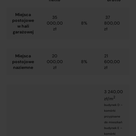
Miejsca
35
37
postojowe
000,00
8%
800,00
w hali
zł
zł
garażowej
Miejsca
20
21
postojowe
000,00
8%
600,00
naziemne
zł
zł
3 240,00
2
zł/m
budynek D –
komórki
przypisane
do mieszkań
budynek E –
komórki