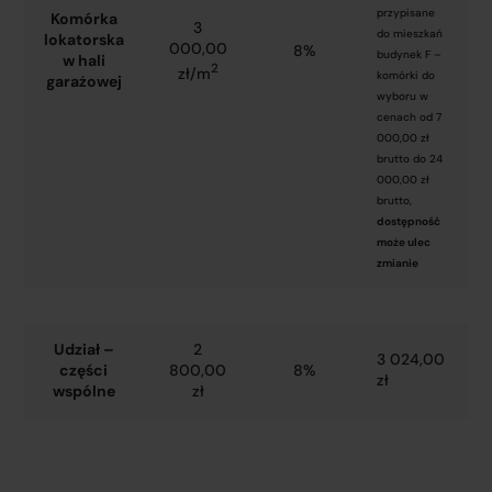
przypisane
Komórka
3
do mieszkań
lokatorska
000,00
8%
budynek F –
w hali
2
zł/m
komórki do
garażowej
wyboru w
cenach od 7
000,00 zł
brutto do 24
000,00 zł
brutto,
dostępność
może ulec
zmianie
Udział –
2
3 024,00
części
800,00
8%
zł
wspólne
zł