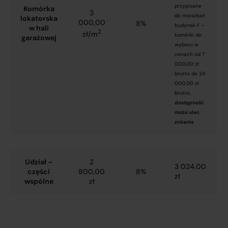
przypisane
Komórka
3
do mieszkań
lokatorska
000,00
8%
budynek F –
w hali
2
zł/m
komórki do
garażowej
wyboru w
cenach od 7
000,00 zł
brutto do 24
000,00 zł
brutto,
dostępność
może ulec
zmianie
Udział –
2
3 024,00
części
800,00
8%
zł
wspólne
zł