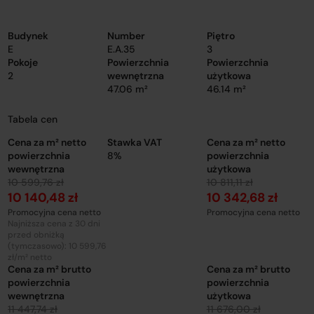
Budynek
Number
Piętro
E
E.A.35
3
Pokoje
Powierzchnia
Powierzchnia
2
wewnętrzna
użytkowa
47.06 m²
46.14 m²
Tabela cen
Cena za m² netto
Stawka VAT
Cena za m² netto
powierzchnia
8%
powierzchnia
wewnętrzna
użytkowa
10 599,76 zł
10 811,11 zł
10 140,48 zł
10 342,68 zł
Promocyjna cena netto
Promocyjna cena netto
Najniższa cena z 30 dni
przed obniżką
(tymczasowo): 10 599,76
zł/m² netto
Cena za m² brutto
Cena za m² brutto
powierzchnia
powierzchnia
wewnętrzna
użytkowa
11 447,74 zł
11 676,00 zł