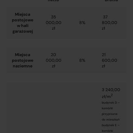
Miejsca
35
37
postojowe
000,00
8%
800,00
w hali
zł
zł
garażowej
Miejsca
20
21
postojowe
000,00
8%
600,00
naziemne
zł
zł
3 240,00
2
zł/m
budynek D –
komórki
przypisane
do mieszkań
budynek E –
komórki