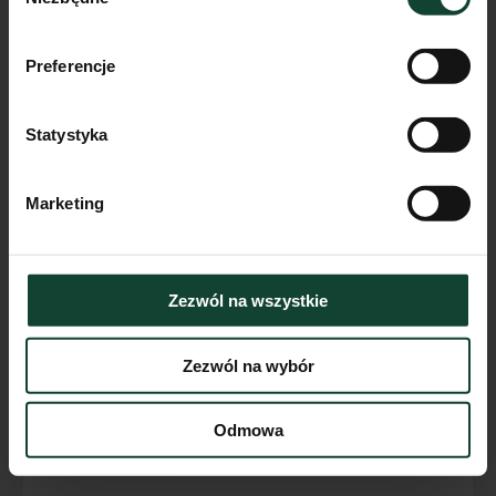
zgody
Preferencje
Mieszkanie D.B.3
Pokoje
Piętro
Metraż
Statystyka
2
0
40.31m²
Przejdź do karty mieszkania
Marketing
Zezwól na wszystkie
Zezwól na wybór
Odmowa