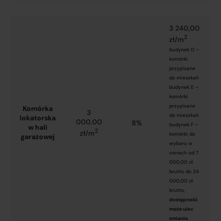
3 240,00
2
zł/m
budynek D –
komórki
przypisane
do mieszkań
budynek E –
komórki
przypisane
Komórka
3
do mieszkań
lokatorska
000,00
8%
budynek F –
w hali
2
zł/m
komórki do
garażowej
wyboru w
cenach od 7
000,00 zł
brutto do 24
000,00 zł
brutto,
dostępność
może ulec
zmianie