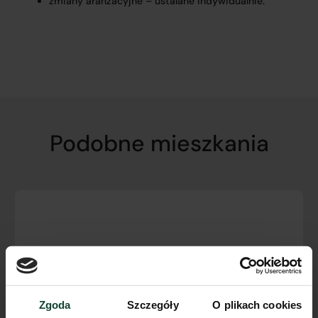
zmiany aranżacyjne – ustalane indywidualnie.
Podobne mieszkania
Zgoda
Szczegóły
O plikach cookies