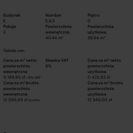
Budynek
Number
Piętro
E
E.A.3
0
Pokoje
Powierzchnia
Powierzchnia
2
wewnętrzna
użytkowa
40.44 m²
39.64 m²
Tabela cen
Cena za m² netto
Stawka VAT
Cena za m² netto
powierzchnia
8%
powierzchnia
wewnętrzna
użytkowa
11 199,90 zł
11 425,93 zł
+8% VAT
Cena za m² brutto
Cena za m² brutto
powierzchnia
powierzchnia
wewnętrzna
użytkowa
12 095,89 zł
12 340,00 zł
brutto