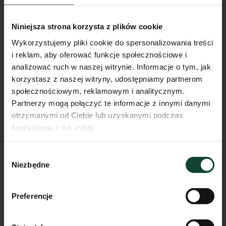
Niniejsza strona korzysta z plików cookie
Wykorzystujemy pliki cookie do spersonalizowania treści
i reklam, aby oferować funkcje społecznościowe i
analizować ruch w naszej witrynie. Informacje o tym, jak
korzystasz z naszej witryny, udostępniamy partnerom
społecznościowym, reklamowym i analitycznym.
Partnerzy mogą połączyć te informacje z innymi danymi
otrzymanymi od Ciebie lub uzyskanymi podczas
korzystania z ich usług.
Mieszkanie F.B.12
Wybór
Pokoje
Piętro
Metraż
Niezbędne
zgody
2
2
48.21m²
Przejdź do karty mieszkania
Preferencje