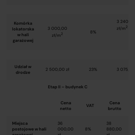
3 240,0
Komórka
2
zł/m
3 000,00
lokatorska
8%
2
w hali
zł/m
garażowej
Udział w
2 500,00 zł
23%
3 075,00
drodze
Etap II – budynek C
Cena
Cena
VAT
netto
brutto
Miejsca
36
38
postojowe w hali
000,00
8%
880,00
garażowej
zł
zł