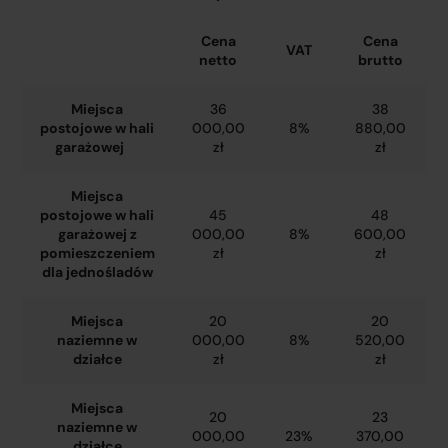
Cena
Cena
VAT
netto
brutto
Miejsca
36
38
postojowe w hali
000,00
8%
880,00
garażowej
zł
zł
Miejsca
postojowe w hali
45
48
garażowej z
000,00
8%
600,00
pomieszczeniem
zł
zł
dla jednośladów
Miejsca
20
20
naziemne w
000,00
8%
520,00
działce
zł
zł
Miejsca
20
23
naziemne w
000,00
23%
370,00
działce