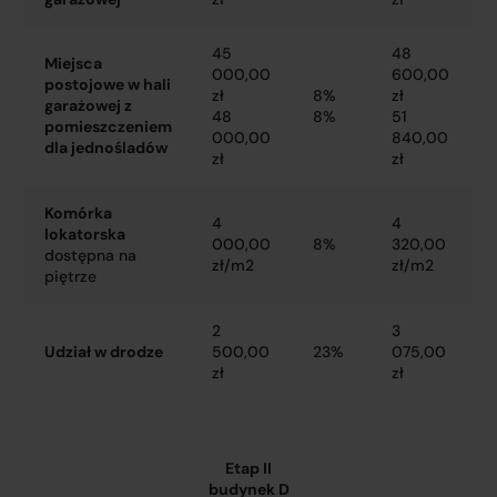
45
48
Miejsca
000,00
600,00
postojowe w hali
zł
8%
zł
garażowej z
48
8%
51
pomieszczeniem
000,00
840,00
dla jednośladów
zł
zł
Komórka
4
4
lokatorska
000,00
8%
320,00
dostępna na
zł/m2
zł/m2
piętrze
2
3
Udział w drodze
500,00
23%
075,00
zł
zł
Etap II
budynek D