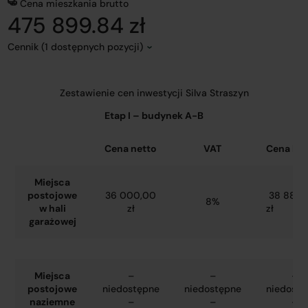
Cena mieszkania brutto
475 899.84 zł
Cennik (1 dostępnych pozycji)
Zestawienie cen inwestycji Silva Straszyn
Etap I – budynek A-B
Cena netto
VAT
Cena bru
Miejsca
postojowe
36 000,00
38 880,
8%
w hali
zł
zł
garażowej
Miejsca
–
–
–
postojowe
niedostępne
niedostępne
niedostę
naziemne
–
–
–