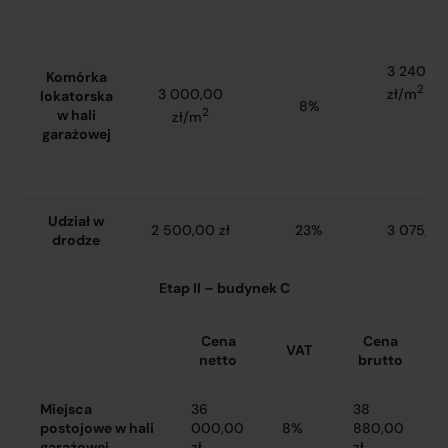
3 240,0
Komórka
2
zł/m
3 000,00
lokatorska
8%
2
w hali
zł/m
garażowej
Udział w
2 500,00 zł
23%
3 075,00
drodze
Etap II – budynek C
Cena
Cena
VAT
netto
brutto
Miejsca
36
38
postojowe w hali
000,00
8%
880,00
garażowej
zł
zł