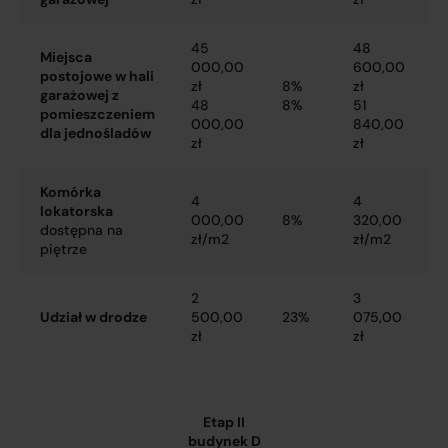
45
48
Miejsca
000,00
600,00
postojowe w hali
zł
8%
zł
garażowej z
48
8%
51
pomieszczeniem
000,00
840,00
dla jednośladów
zł
zł
Komórka
4
4
lokatorska
000,00
8%
320,00
dostępna na
zł/m2
zł/m2
piętrze
2
3
Udział w drodze
500,00
23%
075,00
zł
zł
Etap II
budynek D