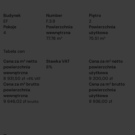
Budynek
Number
Piętro
EF
F.3.9
2
Pokoje
Powierzchnia
Powierzchnia
4
wewnętrzna
użytkowa
77.78 m²
75.51 m²
Tabela cen
Cena za m² netto
Stawka VAT
Cena za m² netto
powierzchnia
8%
powierzchnia
wewnętrzna
użytkowa
8 931,50 zł
9 200,00 zł
+8% VAT
Cena za m² brutto
Cena za m² brutto
powierzchnia
powierzchnia
wewnętrzna
użytkowa
9 646,02 zł
9 936,00 zł
brutto