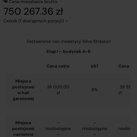
Cena mieszkania brutto
750 267.36 zł
Cennik (1 dostępnych pozycji)
Zestawienie cen inwestycji Silva Straszyn
Etap I – budynek A-B
Cena netto
VAT
Cena bru
Miejsca
postojowe
36 000,00
38 880,
8%
w hali
zł
zł
garażowej
Miejsca
–
–
–
postojowe
niedostępne
niedostępne
niedostę
naziemne
–
–
–