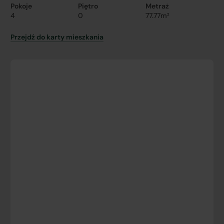
Pokoje
Piętro
Metraż
4
0
77.77m²
Przejdź do karty mieszkania