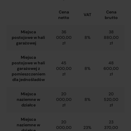
Cena
Cena
VAT
netto
brutto
Miejsca
36
38
postojowe w hali
000,00
8%
880,00
garażowej
zł
zł
Miejsca
postojowe w hali
45
48
garażowej z
000,00
8%
600,00
pomieszczeniem
zł
zł
dla jednośladów
Miejsca
20
20
naziemne w
000,00
8%
520,00
działce
zł
zł
Miejsca
20
23
naziemne w
000,00
23%
370,00
działce