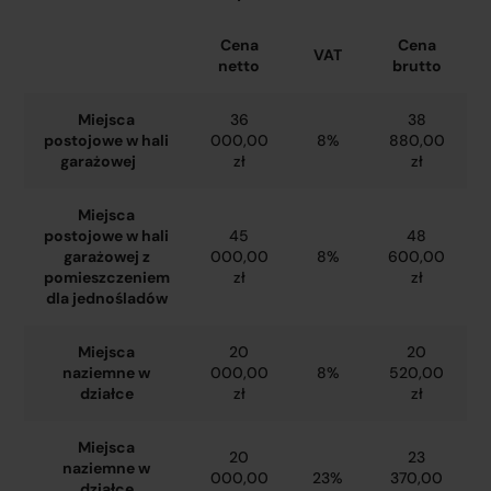
Cena
Cena
VAT
netto
brutto
Miejsca
36
38
postojowe w hali
000,00
8%
880,00
garażowej
zł
zł
Miejsca
postojowe w hali
45
48
garażowej z
000,00
8%
600,00
pomieszczeniem
zł
zł
dla jednośladów
Miejsca
20
20
naziemne w
000,00
8%
520,00
działce
zł
zł
Miejsca
20
23
naziemne w
000,00
23%
370,00
działce