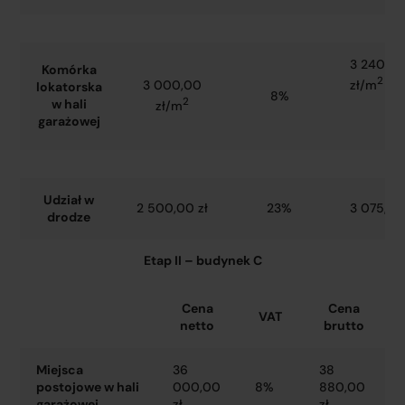
3 240,0
Komórka
2
zł/m
3 000,00
lokatorska
8%
2
w hali
zł/m
garażowej
Udział w
2 500,00 zł
23%
3 075,00
drodze
Etap II – budynek C
Cena
Cena
VAT
netto
brutto
Miejsca
36
38
postojowe w hali
000,00
8%
880,00
garażowej
zł
zł