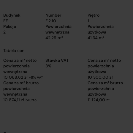
Budynek
Number
Piętro
EF
F.2.10
1
Pokoje
Powierzchnia
Powierzchnia
2
wewnętrzna
użytkowa
42.29 m²
41.34 m²
Tabela cen
Cena za m² netto
Stawka VAT
Cena za m² netto
powierzchnia
8%
powierzchnia
wewnętrzna
użytkowa
10 068,62 zł
10 300,00 zł
+8% VAT
Cena za m² brutto
Cena za m² brutto
powierzchnia
powierzchnia
wewnętrzna
użytkowa
10 874,11 zł
11 124,00 zł
brutto