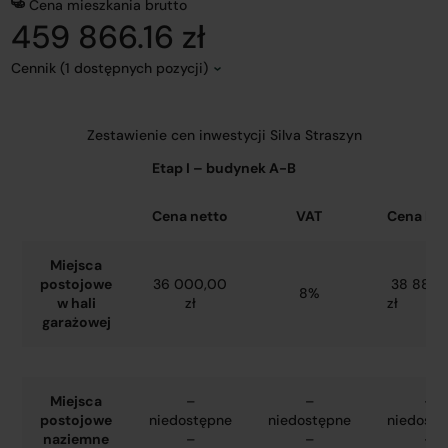
Cena mieszkania brutto
459 866.16 zł
Cennik (1 dostępnych pozycji)
Zestawienie cen inwestycji Silva Straszyn
Etap I – budynek A-B
Cena netto
VAT
Cena bru
Miejsca
postojowe
36 000,00
38 880,
8%
w hali
zł
zł
garażowej
Miejsca
–
–
–
postojowe
niedostępne
niedostępne
niedostę
naziemne
–
–
–