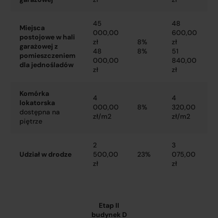
45
48
Miejsca
000,00
600,00
postojowe w hali
zł
8%
zł
garażowej z
48
8%
51
pomieszczeniem
000,00
840,00
dla jednośladów
zł
zł
Komórka
4
4
lokatorska
000,00
8%
320,00
dostępna na
zł/m2
zł/m2
piętrze
2
3
Udział w drodze
500,00
23%
075,00
zł
zł
Etap II
budynek D