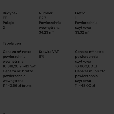
Budynek
Number
Piętro
EF
F.2.7
1
Pokoje
Powierzchnia
Powierzchnia
2
wewnętrzna
użytkowa
34.23 m²
33.32 m²
Tabela cen
Cena za m² netto
Stawka VAT
Cena za m² netto
powierzchnia
8%
powierzchnia
wewnętrzna
użytkowa
10 318,20 zł
10 600,00 zł
+8% VAT
Cena za m² brutto
Cena za m² brutto
powierzchnia
powierzchnia
wewnętrzna
użytkowa
11 143,66 zł
11 448,00 zł
brutto