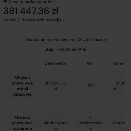
Cena mieszkania brutto
381 447.36 zł
Cennik (1 dostępnych pozycji)
Zestawienie cen inwestycji Silva Straszyn
Etap I – budynek A-B
Cena netto
VAT
Cena bru
Miejsca
postojowe
36 000,00
38 880,
8%
w hali
zł
zł
garażowej
Miejsca
–
–
–
postojowe
niedostępne
niedostępne
niedostę
naziemne
–
–
–