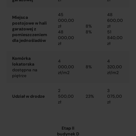
45
48
Miejsca
000,00
600,00
postojowe w hali
zł
8%
zł
garażowej z
48
8%
51
pomieszczeniem
000,00
840,00
dla jednośladów
zł
zł
Komórka
4
4
lokatorska
000,00
8%
320,00
dostępna na
zł/m2
zł/m2
piętrze
2
3
Udział w drodze
500,00
23%
075,00
zł
zł
Etap II
budynek D