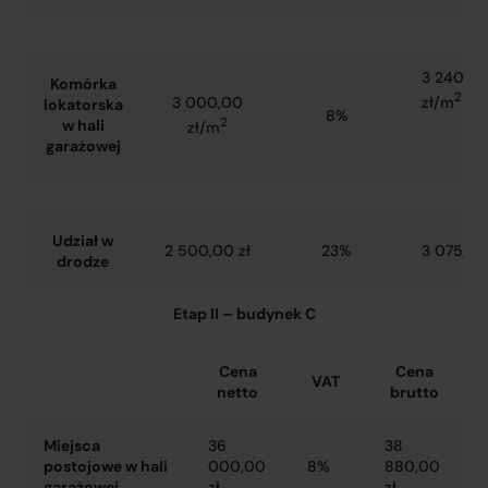
3 240,0
Komórka
2
zł/m
3 000,00
lokatorska
8%
2
w hali
zł/m
garażowej
Udział w
2 500,00 zł
23%
3 075,00
drodze
Etap II – budynek C
Cena
Cena
VAT
netto
brutto
Miejsca
36
38
postojowe w hali
000,00
8%
880,00
garażowej
zł
zł