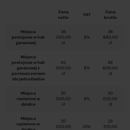
Cena
Cena
VAT
netto
brutto
Miejsca
36
38
postojowe w hali
000,00
8%
880,00
garażowej
zł
zł
Miejsca
postojowe w hali
45
48
garażowej z
000,00
8%
600,00
pomieszczeniem
zł
zł
dla jednośladów
Miejsca
20
20
naziemne w
000,00
8%
520,00
działce
zł
zł
Miejsca
20
23
naziemne w
000,00
23%
370,00
działce