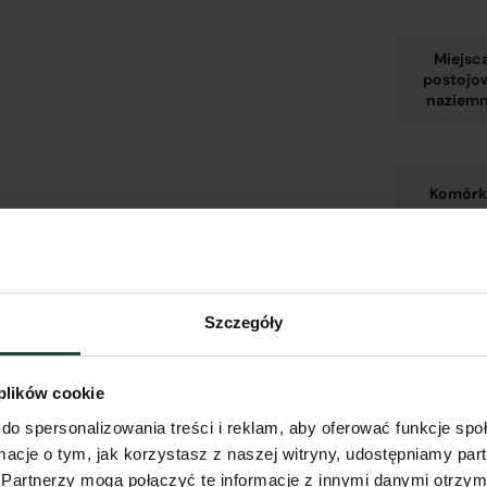
Miejsc
postojo
naziem
Komórk
lokators
w hali
garażow
Szczegóły
Udział 
drodz
 plików cookie
do spersonalizowania treści i reklam, aby oferować funkcje sp
ormacje o tym, jak korzystasz z naszej witryny, udostępniamy p
Partnerzy mogą połączyć te informacje z innymi danymi otrzym