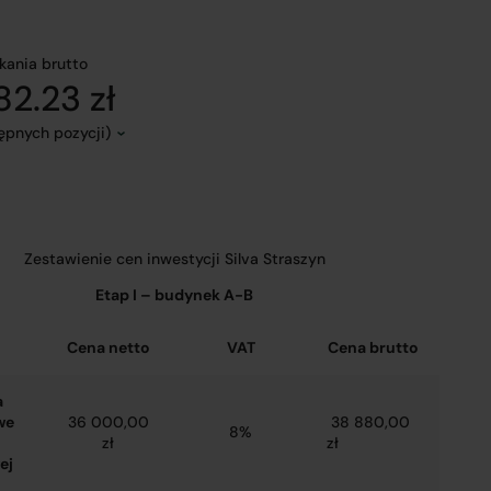
kania brutto
2.23 zł
tępnych pozycji)
Zestawienie cen inwestycji Silva Straszyn
Etap I – budynek A-B
Cena netto
VAT
Cena brutto
a
we
36 000,00
38 880,00
8%
zł
zł
ej