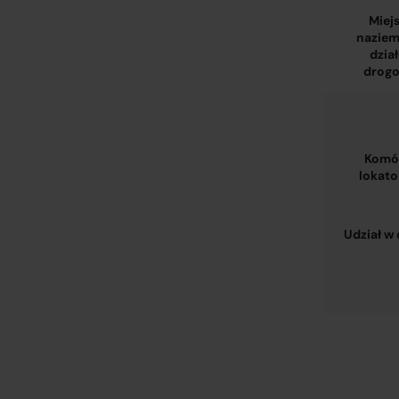
Miej
naziem
dzia
drogo
Komó
lokato
Udział w