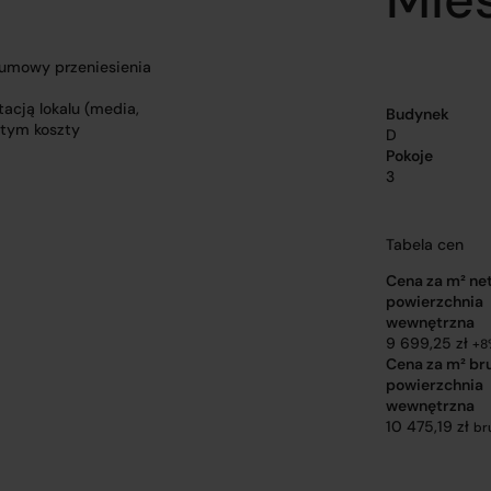
 umowy przeniesienia
acją lokalu (media,
Budynek
 tym koszty
D
Pokoje
3
Tabela cen
Cena za m² ne
powierzchnia
wewnętrzna
9 699,25 zł
+8
Cena za m² br
powierzchnia
wewnętrzna
10 475,19 zł
br