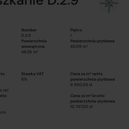
Number
Piętro
D.2.9
1
Powierzchnia
Powierzchnia użytkowa
wewnętrzna
45.09 m²
46.26 m²
tto
Stawka VAT
Cena za m² netto
8%
powierzchnia użytkowa
9 950,93 zł
% VAT
utto
Cena za m² brutto
powierzchnia użytkowa
10 747,00 zł
utto