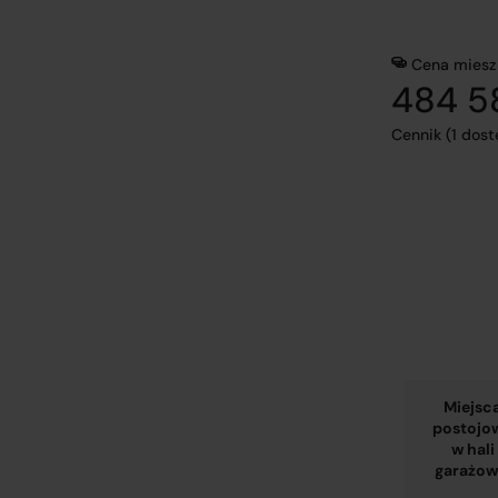
Cena miesz
484 58
Cennik (1 dos
Miejsc
postojo
w hali
garażow