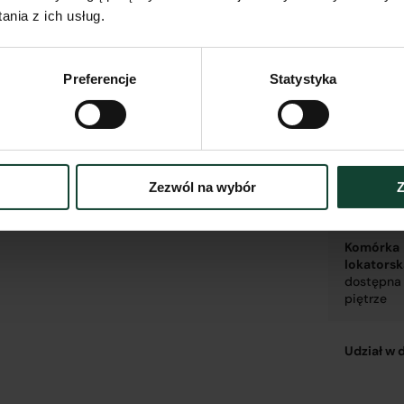
nia z ich usług.
Miejsca
postojowe
Preferencje
Statystyka
garaż
Miejsca
postojowe
garażowej
pomiesz
Zezwól na wybór
Z
dla jedn
Komórka
lokators
dostępna
piętrze
Udział w 