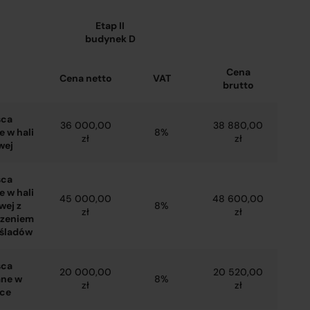
Etap II
budynek D
Cena
Cena netto
VAT
brutto
sca
36 000,00
38 880,00
 w hali
8%
zł
zł
owej
sca
 w hali
45 000,00
48 600,00
wej z
8%
zł
zł
czeniem
ośladów
sca
20 000,00
20 520,00
ne w
8%
zł
zł
łce