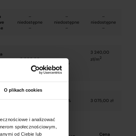
a
–
–
–
we
niedostępne
niedostępne
niedostępne
ne
–
–
–
3 240,00
a
2
zł/m
3 000,00
ka
8%
2
zł/m
ej
O plikach cookies
w
2 500,00 zł
23%
3 075,00 zł
e
Etap II – budynek C
ołecznościowe i analizować
artnerom społecznościowym,
anymi od Ciebie lub
Cena