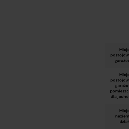
Miej
postojowe
garaż
Miej
postojowe
garażo
pomiesz
dla jedn
Miej
naziem
dzia