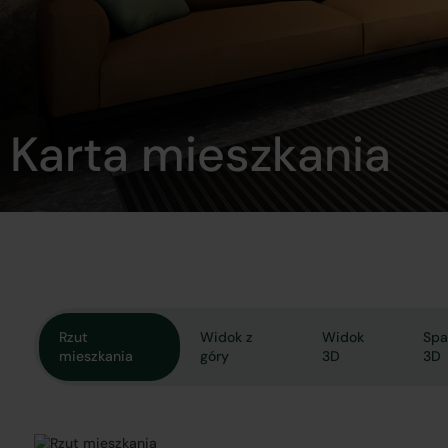
Karta mieszkania
Rzut
Widok z
Widok
Spa
mieszkania
góry
3D
3D