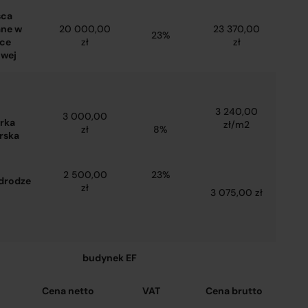
sca
ne w
20 000,00
23 370,00
23%
łce
zł
zł
wej
3 240,00
3 000,00
rka
zł/m2
zł
8%
rska
2 500,00
23%
 drodze
zł
3 075,00 zł
budynek EF
Cena netto
VAT
Cena brutto