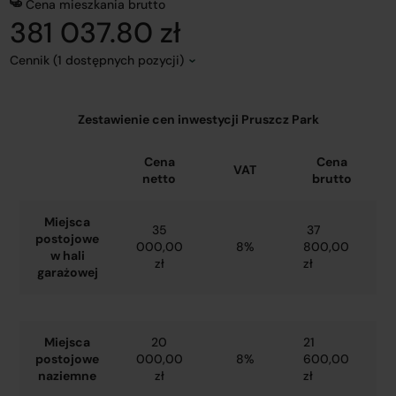
Cena mieszkania brutto
381 037.80 zł
Cennik (1 dostępnych pozycji)
Zestawienie cen inwestycji Pruszcz Park
Cena
Cena
VAT
netto
brutto
Miejsca
35
37
postojowe
000,00
8%
800,00
w hali
zł
zł
garażowej
Miejsca
20
21
postojowe
000,00
8%
600,00
naziemne
zł
zł