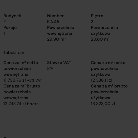
Budynek
Number
Piętro
F
F.A.45
3
Pokoje
Powierzchnia
Powierzchnia
1
wewnętrzna
użytkowa
29.90 m²
28.60 m²
Tabela cen
Cena za m² netto
Stawka VAT
Cena za m² netto
powierzchnia
8%
powierzchnia
wewnętrzna
użytkowa
11 799,76 zł
12 336,11 zł
+8% VAT
Cena za m² brutto
Cena za m² brutto
powierzchnia
powierzchnia
wewnętrzna
użytkowa
12 743,74 zł
13 323,00 zł
brutto