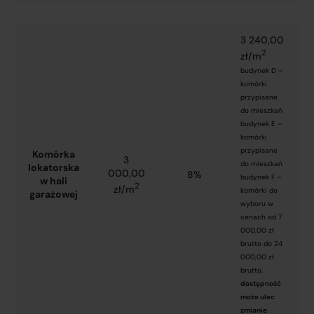
3 240,00
2
zł/m
budynek D –
komórki
przypisane
do mieszkań
budynek E –
komórki
przypisane
Komórka
3
do mieszkań
lokatorska
000,00
8%
budynek F –
w hali
2
zł/m
komórki do
garażowej
wyboru w
cenach od 7
000,00 zł
brutto do 24
000,00 zł
brutto,
dostępność
może ulec
zmianie