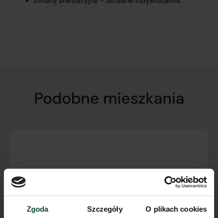
zmiany aranżacyjne – ustalane indywidualnie.
Podobne mieszkania
Zgoda
Szczegóły
O plikach cookies