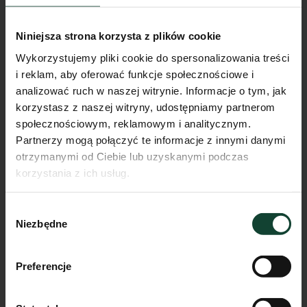
Niniejsza strona korzysta z plików cookie
Wykorzystujemy pliki cookie do spersonalizowania treści
i reklam, aby oferować funkcje społecznościowe i
analizować ruch w naszej witrynie. Informacje o tym, jak
korzystasz z naszej witryny, udostępniamy partnerom
społecznościowym, reklamowym i analitycznym.
Partnerzy mogą połączyć te informacje z innymi danymi
otrzymanymi od Ciebie lub uzyskanymi podczas
korzystania z ich usług.
Mieszkanie F.A.9
Wybór
Pokoje
Piętro
Metraż
Niezbędne
zgody
1
1
31.79m²
Przejdź do karty mieszkania
Preferencje