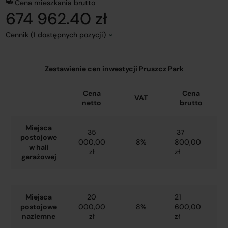
Cena mieszkania brutto
674 962.40 zł
Cennik (1 dostępnych pozycji)
Zestawienie cen inwestycji Pruszcz Park
Cena
Cena
VAT
netto
brutto
Miejsca
35
37
postojowe
000,00
8%
800,00
w hali
zł
zł
garażowej
Miejsca
20
21
postojowe
000,00
8%
600,00
naziemne
zł
zł