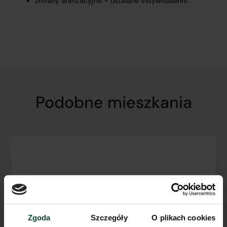
zmiany aranżacyjne – ustalane indywidualnie.
Podobne mieszkania
Zgoda
Szczegóły
O plikach cookies