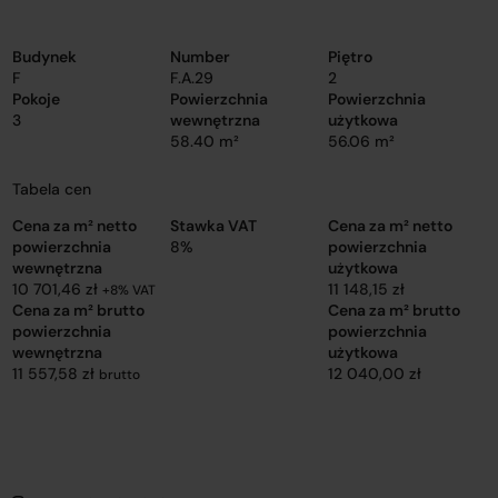
Budynek
Number
Piętro
F
F.A.29
2
Pokoje
Powierzchnia
Powierzchnia
3
wewnętrzna
użytkowa
58.40 m²
56.06 m²
Tabela cen
Cena za m² netto
Stawka VAT
Cena za m² netto
powierzchnia
8%
powierzchnia
wewnętrzna
użytkowa
10 701,46 zł
11 148,15 zł
+8% VAT
Cena za m² brutto
Cena za m² brutto
powierzchnia
powierzchnia
wewnętrzna
użytkowa
11 557,58 zł
12 040,00 zł
brutto