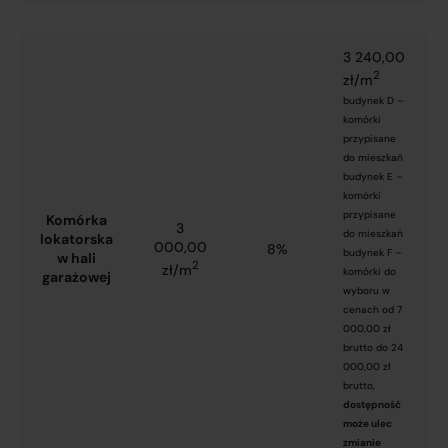
3 240,00
2
zł/m
budynek D –
komórki
przypisane
do mieszkań
budynek E –
komórki
przypisane
Komórka
3
do mieszkań
lokatorska
000,00
8%
budynek F –
w hali
2
zł/m
komórki do
garażowej
wyboru w
cenach od 7
000,00 zł
brutto do 24
000,00 zł
brutto,
dostępność
może ulec
zmianie