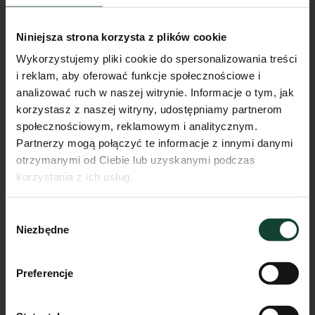
Niniejsza strona korzysta z plików cookie
Wykorzystujemy pliki cookie do spersonalizowania treści
i reklam, aby oferować funkcje społecznościowe i
analizować ruch w naszej witrynie. Informacje o tym, jak
korzystasz z naszej witryny, udostępniamy partnerom
społecznościowym, reklamowym i analitycznym.
Partnerzy mogą połączyć te informacje z innymi danymi
otrzymanymi od Ciebie lub uzyskanymi podczas
korzystania z ich usług.
Mieszkanie F.A.15
Wybór
Pokoje
Piętro
Metraż
Niezbędne
zgody
3
1
58.40m²
Przejdź do karty mieszkania
Preferencje