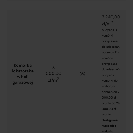
3 240,00
2
zł/m
budynek D –
komórki
przypisane
do mieszkań
budynek E –
komórki
przypisane
Komórka
3
do mieszkań
lokatorska
000,00
8%
budynek F –
w hali
2
zł/m
komórki do
garażowej
wyboru w
cenach od 7
000,00 zł
brutto do 24
000,00 zł
brutto,
dostępność
może ulec
zmianie