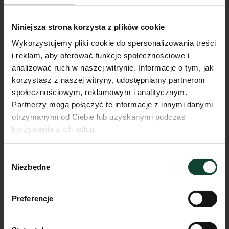
Niniejsza strona korzysta z plików cookie
Wykorzystujemy pliki cookie do spersonalizowania treści
i reklam, aby oferować funkcje społecznościowe i
analizować ruch w naszej witrynie. Informacje o tym, jak
korzystasz z naszej witryny, udostępniamy partnerom
społecznościowym, reklamowym i analitycznym.
Partnerzy mogą połączyć te informacje z innymi danymi
otrzymanymi od Ciebie lub uzyskanymi podczas
korzystania z ich usług.
Mieszkanie E.A.4
Wybór
Pokoje
Piętro
Metraż
Niezbędne
zgody
2
0
43.77m²
Przejdź do karty mieszkania
Preferencje