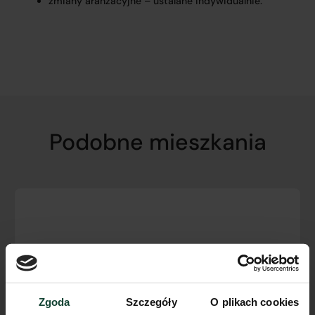
zmiany aranżacyjne – ustalane indywidualnie.
Podobne mieszkania
Zgoda
Szczegóły
O plikach cookies