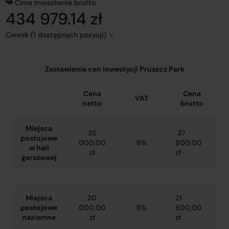
Cena mieszkania brutto
434 979.14 zł
Cennik (1 dostępnych pozycji)
Zestawienie cen inwestycji Pruszcz Park
Cena
Cena
VAT
netto
brutto
Miejsca
35
37
postojowe
000,00
8%
800,00
w hali
zł
zł
garażowej
Miejsca
20
21
postojowe
000,00
8%
600,00
naziemne
zł
zł