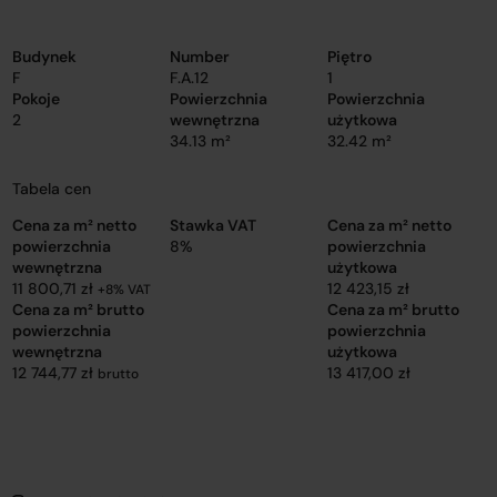
Budynek
Number
Piętro
F
F.A.12
1
Pokoje
Powierzchnia
Powierzchnia
2
wewnętrzna
użytkowa
34.13 m²
32.42 m²
Tabela cen
Cena za m² netto
Stawka VAT
Cena za m² netto
powierzchnia
8%
powierzchnia
wewnętrzna
użytkowa
11 800,71 zł
12 423,15 zł
+8% VAT
Cena za m² brutto
Cena za m² brutto
powierzchnia
powierzchnia
wewnętrzna
użytkowa
12 744,77 zł
13 417,00 zł
brutto