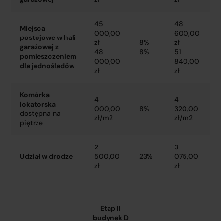
45
48
Miejsca
000,00
600,00
postojowe w hali
zł
8%
zł
garażowej z
48
8%
51
pomieszczeniem
000,00
840,00
dla jednośladów
zł
zł
Komórka
4
4
lokatorska
000,00
8%
320,00
dostępna na
zł/m2
zł/m2
piętrze
2
3
Udział w drodze
500,00
23%
075,00
zł
zł
Etap II
budynek D