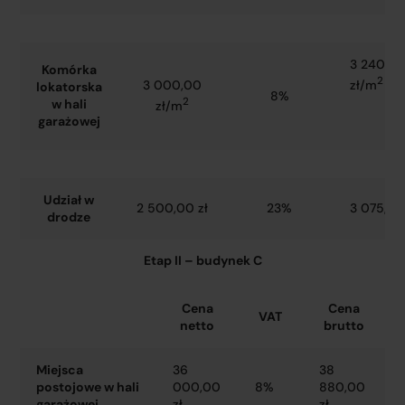
3 240,0
Komórka
2
zł/m
3 000,00
lokatorska
8%
2
w hali
zł/m
garażowej
Udział w
2 500,00 zł
23%
3 075,00
drodze
Etap II – budynek C
Cena
Cena
VAT
netto
brutto
Miejsca
36
38
postojowe w hali
000,00
8%
880,00
garażowej
zł
zł