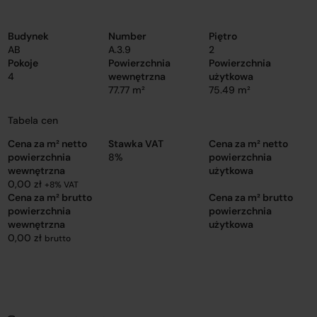
Budynek
Number
Piętro
AB
A.3.9
2
Pokoje
Powierzchnia
Powierzchnia
4
wewnętrzna
użytkowa
77.77 m²
75.49 m²
Tabela cen
Cena za m² netto
Stawka VAT
Cena za m² netto
powierzchnia
8%
powierzchnia
wewnętrzna
użytkowa
0,00 zł
+8% VAT
Cena za m² brutto
Cena za m² brutto
powierzchnia
powierzchnia
wewnętrzna
użytkowa
0,00 zł
brutto