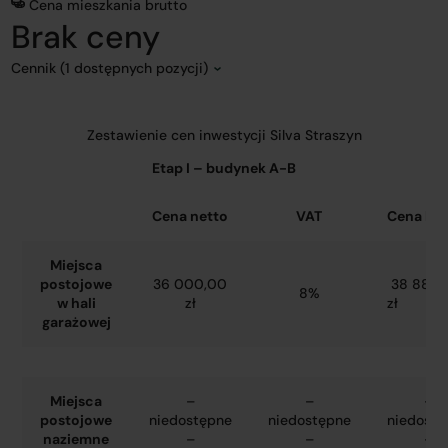
Cena mieszkania brutto
Brak ceny
Cennik (1 dostępnych pozycji)
Zestawienie cen inwestycji Silva Straszyn
Etap I – budynek A-B
Cena netto
VAT
Cena bru
Miejsca
postojowe
36 000,00
38 880,
8%
w hali
zł
zł
garażowej
Miejsca
–
–
–
postojowe
niedostępne
niedostępne
niedostę
naziemne
–
–
–