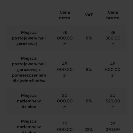
Cena
Cena
VAT
netto
brutto
Miejsca
36
38
postojowe w hali
000,00
8%
880,00
garażowej
zł
zł
Miejsca
postojowe w hali
45
48
garażowej z
000,00
8%
600,00
pomieszczeniem
zł
zł
dla jednośladów
Miejsca
20
20
naziemne w
000,00
8%
520,00
działce
zł
zł
Miejsca
20
23
naziemne w
000,00
23%
370,00
działce