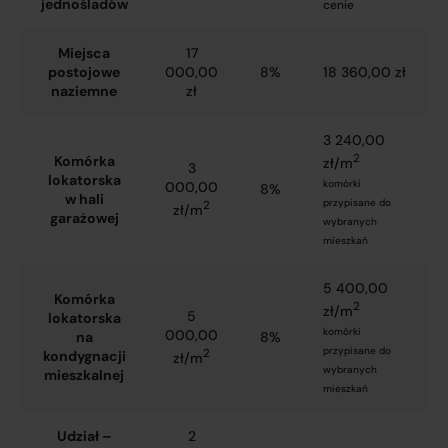
jednośladów
cenie
Miejsca
17
postojowe
000,00
8%
18 360,00 zł
naziemne
zł
3 240,00
2
Komórka
zł/m
3
lokatorska
komórki
000,00
8%
w hali
przypisane do
2
zł/m
garażowej
wybranych
mieszkań
5 400,00
Komórka
2
zł/m
5
lokatorska
komórki
000,00
na
8%
przypisane do
2
kondygnacji
zł/m
wybranych
mieszkalnej
mieszkań
Udział –
2