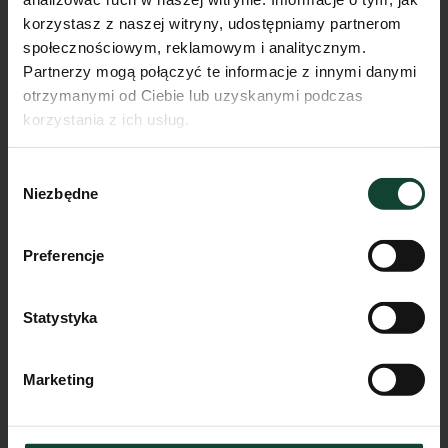
Mieszkanie 2.4.9.
korzystasz z naszej witryny, udostępniamy partnerom
społecznościowym, reklamowym i analitycznym.
Pokoje
Piętro
Metraż
Partnerzy mogą połączyć te informacje z innymi danymi
2
3
41.75m²
otrzymanymi od Ciebie lub uzyskanymi podczas
Przejdź do karty mieszkania
korzystania z ich usług.
Wybór
Niezbędne
zgody
Preferencje
Statystyka
Marketing