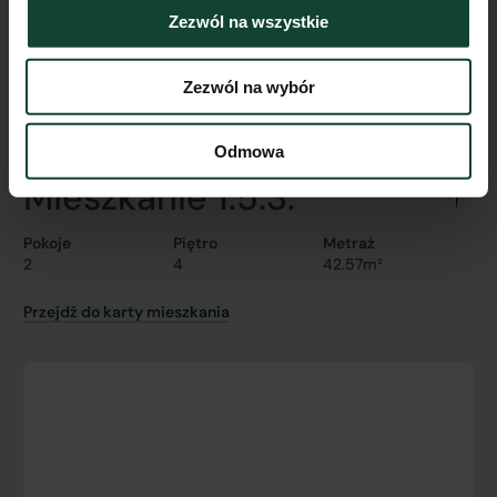
Zezwól na wszystkie
Zezwól na wybór
Odmowa
Mieszkanie 1.5.3.
Pokoje
Piętro
Metraż
2
4
42.57m²
Przejdź do karty mieszkania