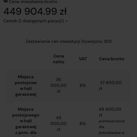
Cena mieszkania brutto
449 904.99 zł
Cennik (1 dostępnych pozycji)
Zestawienie cen inwestycji Dywizjonu 303
Cena
VAT
Cena brutto
netto
Miejsca
35
postojowe
37 800,00
000,00
8%
w hali
zł
zł
garażowej
Miejsce
48 600,00
postojowego
zł
45
w hali
pomieszczenie
000,00
8%
garażowej
dla
zł
z pom. dla
jednośladów w