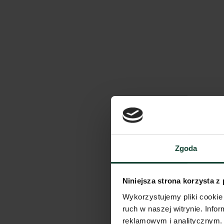
Zgoda
Niniejsza strona korzysta z
Wykorzystujemy pliki cookie 
ruch w naszej witrynie. Inf
reklamowym i analitycznym. 