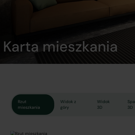
Karta mieszkania
Rzut
Widok z
Widok
Spa
mieszkania
góry
3D
3D