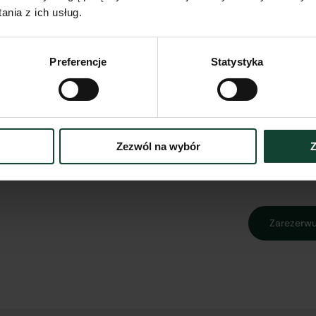
mieszkal
nia z ich usług.
Udział 
Preferencje
Statystyka
częśc
wspóln
Zezwól na wybór
Z
Zarezerwu