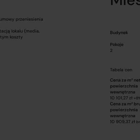
 umowy przeniesienia
acją lokalu (media,
Budynek
 tym koszty
Pokoje
2
Tabela cen
Cena za m² ne
powierzchnia
wewnętrzna
10 101,27 zł
+8
Cena za m² br
powierzchnia
wewnętrzna
10 909,37 zł
b