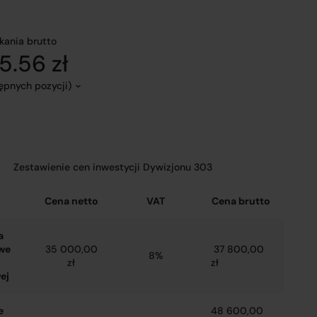
kania brutto
5.56 zł
tępnych pozycji)
Zestawienie cen inwestycji Dywizjonu 303
Cena netto
VAT
Cena brutto
a
we
35 000,00
37 800,00
8%
zł
zł
ej
e
48 600,00