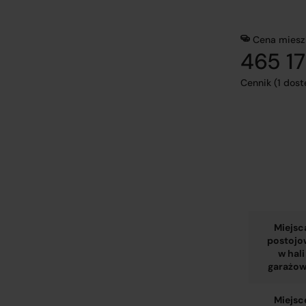
Cena miesz
465 17
Cennik (1 dos
Miejsc
postojo
w hali
garażow
Miejsc