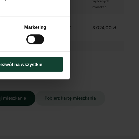
wybranych
nej
mieszkań
–
Marketing
i
2 800,00 zł
8%
3 024,00 zł
e
ezwól na wszystkie
j mieszkanie
Pobierz kartę mieszkania