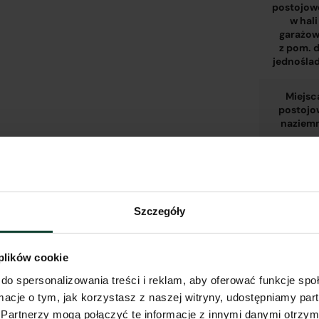
postojow
w hali
garażow
z pom. d
jednośla
Miejsc
postojo
naziem
Komór
lokator
w hali
Szczegóły
garażow
 plików cookie
Komór
do spersonalizowania treści i reklam, aby oferować funkcje sp
lokator
ormacje o tym, jak korzystasz z naszej witryny, udostępniamy p
na
kondygna
Partnerzy mogą połączyć te informacje z innymi danymi otrzym