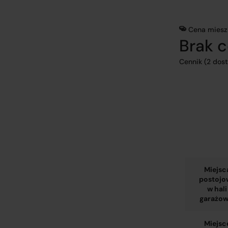
Cena miesz
Brak 
Cennik (2 dos
Miejsc
postojo
w hali
garażow
Miejsc