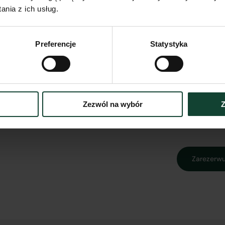
mieszkal
nia z ich usług.
Udział 
Preferencje
Statystyka
częśc
wspóln
Zezwól na wybór
Z
Zarezerwu