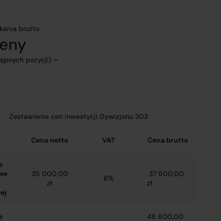
kania brutto
ceny
tępnych pozycji)
Zestawienie cen inwestycji Dywizjonu 303
Cena netto
VAT
Cena brutto
a
we
35 000,00
37 800,00
8%
zł
zł
ej
e
48 600,00