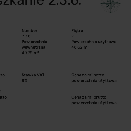
Number
Piętro
2.3.6.
2
Powierzchnia
Powierzchnia użytkowa
wewnętrzna
48.62 m²
49.79 m²
tto
Stawka VAT
Cena za m² netto
8%
powierzchnia użytkowa
T
utto
Cena za m² brutto
powierzchnia użytkowa