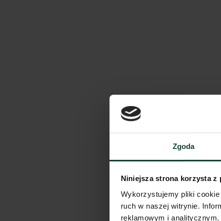
Zgoda
Niniejsza strona korzysta z
Wykorzystujemy pliki cookie 
ruch w naszej witrynie. Inf
reklamowym i analitycznym. 