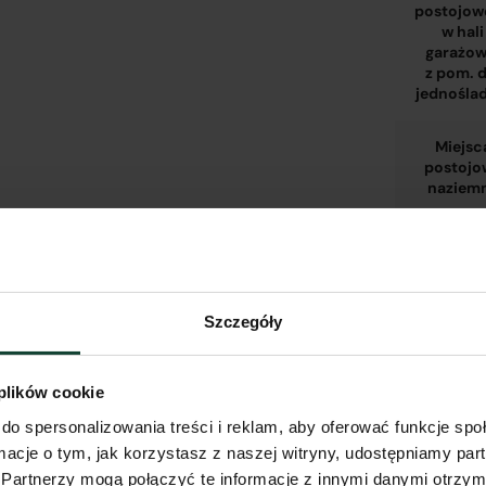
postojow
w hali
garażow
z pom. d
jednośla
Miejsc
postojo
naziem
Komór
lokator
w hali
Szczegóły
garażow
 plików cookie
Komór
do spersonalizowania treści i reklam, aby oferować funkcje sp
lokator
ormacje o tym, jak korzystasz z naszej witryny, udostępniamy p
na
kondygna
Partnerzy mogą połączyć te informacje z innymi danymi otrzym