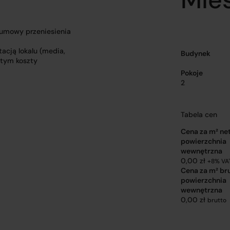
 umowy przeniesienia
acją lokalu (media,
Budynek
 tym koszty
Pokoje
2
Tabela cen
Cena za m² ne
powierzchnia
wewnętrzna
0,00 zł
+8% VA
Cena za m² br
powierzchnia
wewnętrzna
0,00 zł
brutto