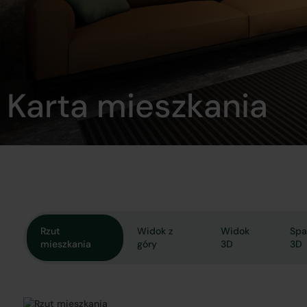
Karta mieszkania
Rzut
Widok z
Widok
Spa
mieszkania
góry
3D
3D