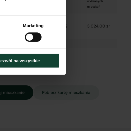
wybranych
nej
mieszkań
–
Marketing
i
2 800,00 zł
8%
3 024,00 zł
e
ezwól na wszystkie
j mieszkanie
Pobierz kartę mieszkania