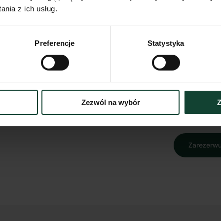
nia z ich usług.
Udział 
częśc
wspóln
Preferencje
Statystyka
Zezwól na wybór
Z
Zarezerwu