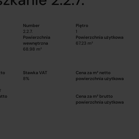
Number
Piętro
2.2.7.
1
Powierzchnia
Powierzchnia użytkowa
wewnętrzna
67.23 m²
68.98 m²
tto
Stawka VAT
Cena za m² netto
8%
powierzchnia użytkowa
T
utto
Cena za m² brutto
powierzchnia użytkowa