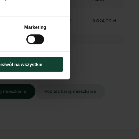
mieszkań
–
i
2 800,00 zł
8%
3 024,00 zł
e
Marketing
ezwól na wszystkie
j mieszkanie
Pobierz kartę mieszkania