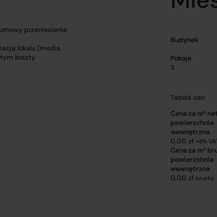
 umowy przeniesienia
Budynek
acją lokalu (media,
 tym koszty
Pokoje
3
Tabela cen
Cena za m² ne
powierzchnia
wewnętrzna
0,00 zł
+8% VA
Cena za m² br
powierzchnia
wewnętrzna
0,00 zł
brutto