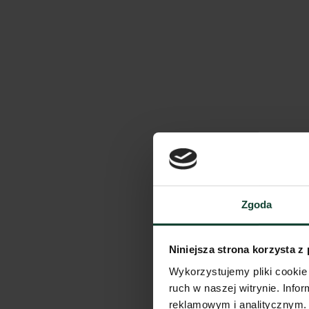
Zgoda
Niniejsza strona korzysta z
Wykorzystujemy pliki cookie 
ruch w naszej witrynie. Inf
reklamowym i analitycznym. 