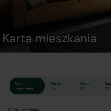
Karta mieszkania
Rzut
Widok z
Widok
Spa
mieszkania
góry
3D
3D