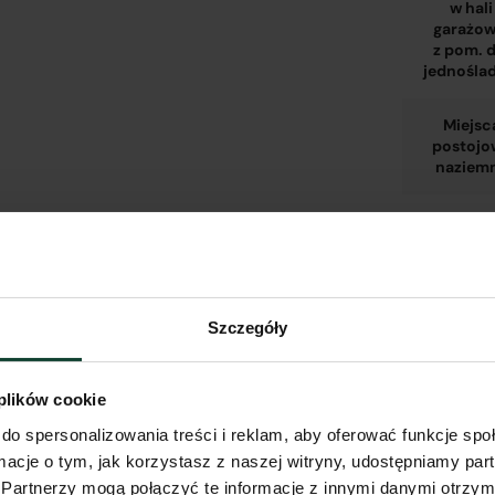
w hali
garażow
z pom. d
jednośla
Miejsc
postojo
naziem
Komór
lokator
w hali
garażow
Szczegóły
Komór
 plików cookie
lokator
do spersonalizowania treści i reklam, aby oferować funkcje sp
na
kondygna
ormacje o tym, jak korzystasz z naszej witryny, udostępniamy p
mieszkal
Partnerzy mogą połączyć te informacje z innymi danymi otrzym