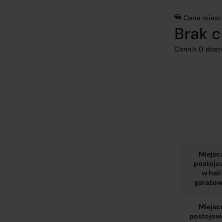
Cena miesz
Brak 
Cennik (1 dos
Miejsc
postojo
w hali
garażow
Miejsc
postojow