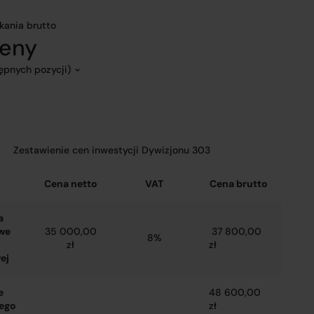
kania brutto
ceny
tępnych pozycji)
Zestawienie cen inwestycji Dywizjonu 303
Cena netto
VAT
Cena brutto
a
we
35 000,00
37 800,00
8%
zł
zł
ej
e
48 600,00
ego
zł