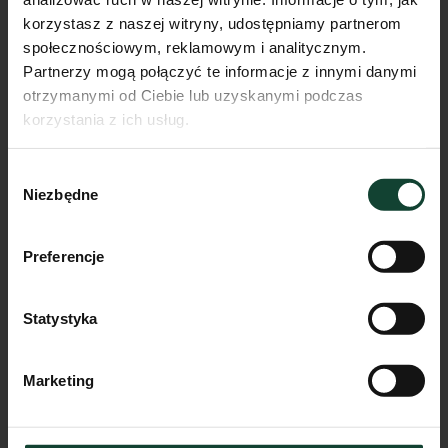
Mieszkanie 1.4.3.
korzystasz z naszej witryny, udostępniamy partnerom
społecznościowym, reklamowym i analitycznym.
Pokoje
Piętro
Metraż
Partnerzy mogą połączyć te informacje z innymi danymi
2
3
42.57m²
otrzymanymi od Ciebie lub uzyskanymi podczas
Przejdź do karty mieszkania
korzystania z ich usług.
Wybór
Niezbędne
zgody
Preferencje
Statystyka
Marketing