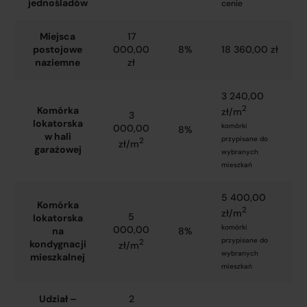
jednośladów
cenie
Miejsca
17
postojowe
000,00
8%
18 360,00 zł
naziemne
zł
3 240,00
2
Komórka
zł/m
3
lokatorska
komórki
000,00
8%
w hali
przypisane do
2
zł/m
garażowej
wybranych
mieszkań
5 400,00
Komórka
2
zł/m
5
lokatorska
komórki
000,00
na
8%
przypisane do
2
kondygnacji
zł/m
wybranych
mieszkalnej
mieszkań
Udział –
2