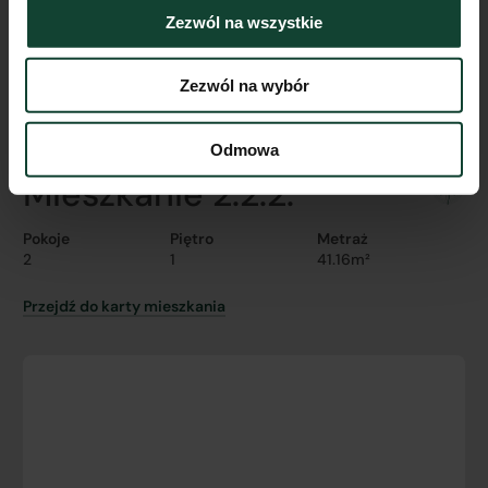
Zezwól na wszystkie
Zezwól na wybór
Odmowa
Mieszkanie 2.2.2.
Pokoje
Piętro
Metraż
2
1
41.16m²
Przejdź do karty mieszkania