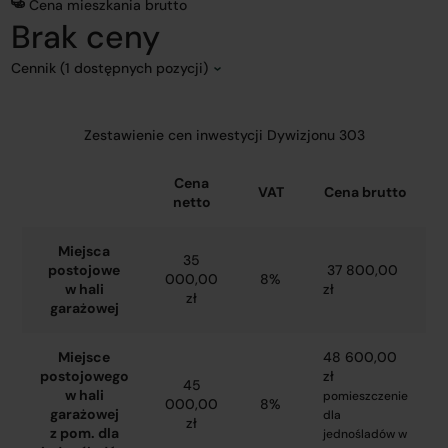
Cena mieszkania brutto
Brak ceny
Cennik (1 dostępnych pozycji)
Zestawienie cen inwestycji Dywizjonu 303
Cena
VAT
Cena brutto
netto
Miejsca
35
postojowe
37 800,00
000,00
8%
w hali
zł
zł
garażowej
Miejsce
48 600,00
postojowego
zł
45
w hali
pomieszczenie
000,00
8%
garażowej
dla
zł
z pom. dla
jednośladów w