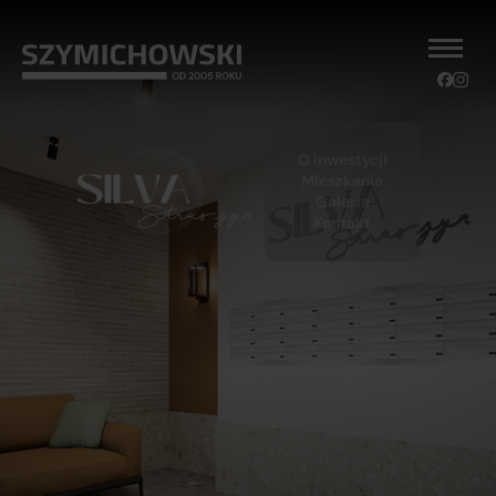
O inwestycji
Mieszkania
Galeria
Kontakt