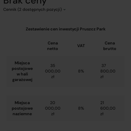
Brak ceny
Cennik (2 dostępnych pozycji)
Zestawienie cen inwestycji Pruszcz Park
Cena
Cena
VAT
netto
brutto
Miejsca
35
37
postojowe
000,00
8%
800,00
w hali
zł
zł
garażowej
Miejsca
20
21
postojowe
000,00
8%
600,00
naziemne
zł
zł