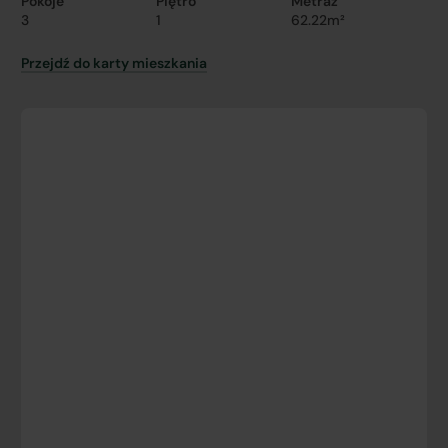
Pokoje
Piętro
Metraż
3
1
62.22m²
Przejdź do karty mieszkania