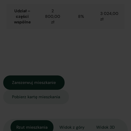
Udział –
2
3 024,00
części
800,00
8%
zł
wspólne
zł
Zarezerwuj mieszkanie
Pobierz kartę mieszkania
Rzut mieszkania
Widok z góry
Widok 3D