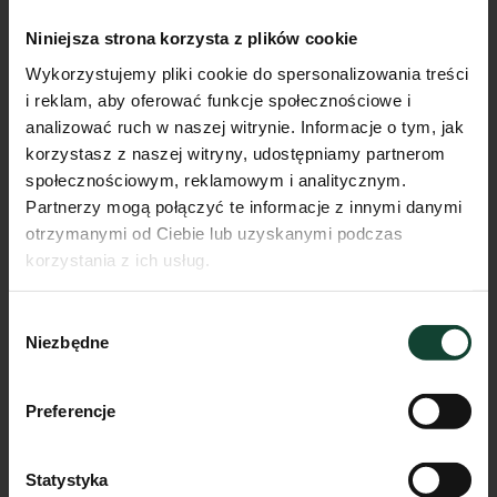
Niniejsza strona korzysta z plików cookie
Wykorzystujemy pliki cookie do spersonalizowania treści
i reklam, aby oferować funkcje społecznościowe i
analizować ruch w naszej witrynie. Informacje o tym, jak
korzystasz z naszej witryny, udostępniamy partnerom
społecznościowym, reklamowym i analitycznym.
Partnerzy mogą połączyć te informacje z innymi danymi
otrzymanymi od Ciebie lub uzyskanymi podczas
Mieszkanie E.B.3
korzystania z ich usług.
Pokoje
Piętro
Metraż
Wybór
3
0
70.10m²
Niezbędne
zgody
Przejdź do karty mieszkania
Preferencje
Statystyka