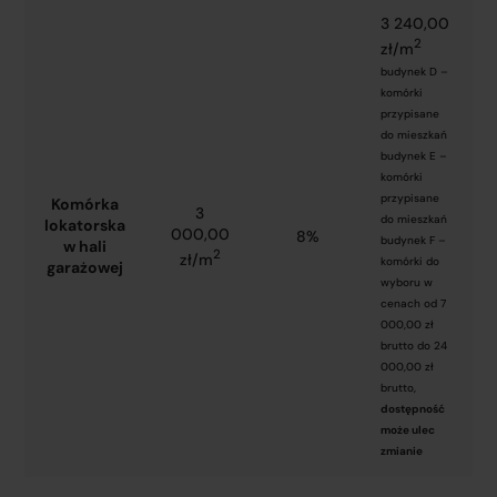
3 240,00
2
zł/m
budynek D –
komórki
przypisane
do mieszkań
budynek E –
komórki
przypisane
Komórka
3
do mieszkań
lokatorska
000,00
8%
budynek F –
w hali
2
zł/m
komórki do
garażowej
wyboru w
cenach od 7
000,00 zł
brutto do 24
000,00 zł
brutto,
dostępność
może ulec
zmianie