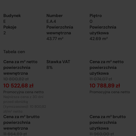
Budynek
Number
Piętro
E
E.A.4
0
Pokoje
Powierzchnia
Powierzchnia
2
wewnętrzna
użytkowa
43.77 m²
42.69 m²
Tabela cen
Cena za m² netto
Stawka VAT
Cena za m² netto
powierzchnia
8%
powierzchnia
wewnętrzna
użytkowa
10 800,82 zł
11 074,07 zł
10 522,68 zł
10 788,89 zł
Promocyjna cena netto
Promocyjna cena netto
Najniższa cena z 30 dni
przed obniżką
(tymczasowo): 10 800,82
zł/m² netto
Cena za m² brutto
Cena za m² brutto
powierzchnia
powierzchnia
wewnętrzna
użytkowa
11 664,89 zł
11 960,00 zł