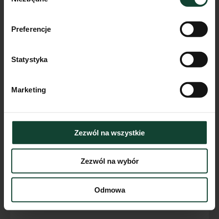
zgody
Preferencje
Mieszkanie F.A.4
Pokoje
Piętro
Metraż
Statystyka
2
0
34.13m²
Przejdź do karty mieszkania
Marketing
Zezwól na wszystkie
Zezwól na wybór
Odmowa