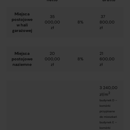
Miejsca
35
37
postojowe
000,00
8%
800,00
w hali
zł
zł
garażowej
Miejsca
20
21
postojowe
000,00
8%
600,00
naziemne
zł
zł
3 240,00
2
zł/m
budynek D –
komórki
przypisane
do mieszkań
budynek E –
komórki