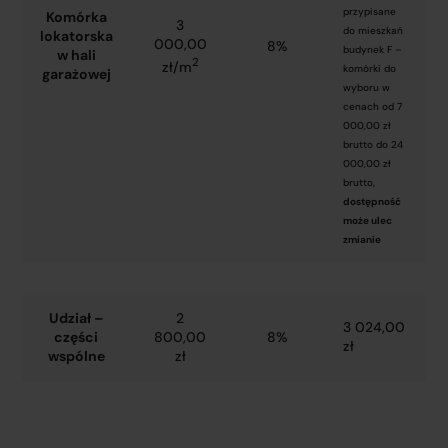
przypisane
Komórka
3
do mieszkań
lokatorska
000,00
8%
budynek F –
w hali
2
zł/m
komórki do
garażowej
wyboru w
cenach od 7
000,00 zł
brutto do 24
000,00 zł
brutto,
dostępność
może ulec
zmianie
Udział –
2
3 024,00
części
800,00
8%
zł
wspólne
zł