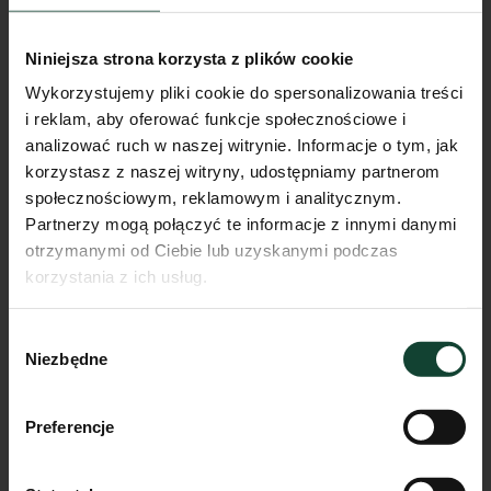
Niniejsza strona korzysta z plików cookie
Wykorzystujemy pliki cookie do spersonalizowania treści
i reklam, aby oferować funkcje społecznościowe i
analizować ruch w naszej witrynie. Informacje o tym, jak
korzystasz z naszej witryny, udostępniamy partnerom
społecznościowym, reklamowym i analitycznym.
Partnerzy mogą połączyć te informacje z innymi danymi
otrzymanymi od Ciebie lub uzyskanymi podczas
korzystania z ich usług.
Mieszkanie F.B.2
Wybór
Pokoje
Piętro
Metraż
Niezbędne
zgody
1
1
29.86m²
Przejdź do karty mieszkania
Preferencje