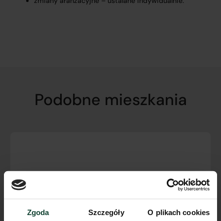
zmiany aranżacyjne – ustalane indywidualnie.
Podobne mieszkania
Zgoda
Szczegóły
O plikach cookies