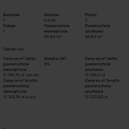
Budynek
Number
Piętro
F
F.A.45
3
Pokoje
Powierzchnia
Powierzchnia
1
wewnętrzna
użytkowa
29.90 m²
28.60 m²
Tabela cen
Cena za m² netto
Stawka VAT
Cena za m² netto
powierzchnia
8%
powierzchnia
wewnętrzna
użytkowa
11 799,76 zł
12 336,11 zł
+8% VAT
Cena za m² brutto
Cena za m² brutto
powierzchnia
powierzchnia
wewnętrzna
użytkowa
12 743,74 zł
13 323,00 zł
brutto