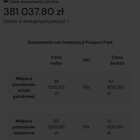
Cena mieszkania brutto
381 037.80 zł
Cennik (1 dostępnych pozycji)
Zestawienie cen inwestycji Pruszcz Park
Cena
Cena
VAT
netto
brutto
Miejsca
35
37
postojowe
000,00
8%
800,00
w hali
zł
zł
garażowej
Miejsca
20
21
postojowe
000,00
8%
600,00
naziemne
zł
zł