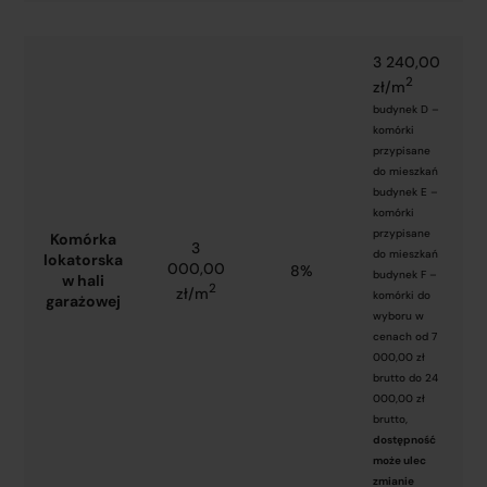
3 240,00
2
zł/m
budynek D –
komórki
przypisane
do mieszkań
budynek E –
komórki
przypisane
Komórka
3
do mieszkań
lokatorska
000,00
8%
budynek F –
w hali
2
zł/m
komórki do
garażowej
wyboru w
cenach od 7
000,00 zł
brutto do 24
000,00 zł
brutto,
dostępność
może ulec
zmianie