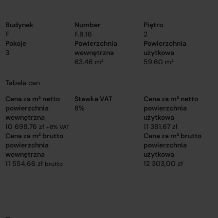
Budynek
Number
Piętro
F
F.B.16
2
Pokoje
Powierzchnia
Powierzchnia
3
wewnętrzna
użytkowa
63.46 m²
59.60 m²
Tabela cen
Cena za m² netto
Stawka VAT
Cena za m² netto
powierzchnia
8%
powierzchnia
wewnętrzna
użytkowa
10 698,76 zł
11 391,67 zł
+8% VAT
Cena za m² brutto
Cena za m² brutto
powierzchnia
powierzchnia
wewnętrzna
użytkowa
11 554,66 zł
12 303,00 zł
brutto