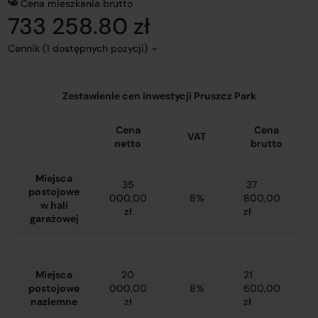
Cena mieszkania brutto
733 258.80 zł
Cennik (1 dostępnych pozycji)
Zestawienie cen inwestycji Pruszcz Park
Cena
Cena
VAT
netto
brutto
Miejsca
35
37
postojowe
000,00
8%
800,00
w hali
zł
zł
garażowej
Miejsca
20
21
postojowe
000,00
8%
600,00
naziemne
zł
zł