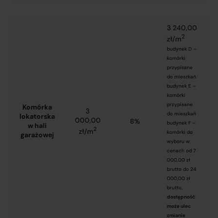
3 240,00
2
zł/m
budynek D –
komórki
przypisane
do mieszkań
budynek E –
komórki
przypisane
Komórka
3
do mieszkań
lokatorska
000,00
8%
budynek F –
w hali
2
zł/m
komórki do
garażowej
wyboru w
cenach od 7
000,00 zł
brutto do 24
000,00 zł
brutto,
dostępność
może ulec
zmianie