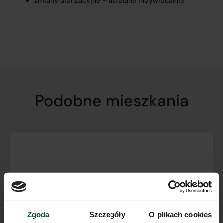
zmiany aranżacyjne – ustalane indywidualnie.
Podobne mieszkania
Zgoda
Szczegóły
O plikach cookies