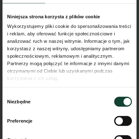
Niniejsza strona korzysta z plików cookie
Wykorzystujemy pliki cookie do spersonalizowania treści
i reklam, aby oferować funkcje społecznościowe i
analizować ruch w naszej witrynie. Informacje o tym, jak
korzystasz z naszej witryny, udostępniamy partnerom
społecznościowym, reklamowym i analitycznym.
Partnerzy mogą połączyć te informacje z innymi danymi
otrzymanymi od Ciebie lub uzyskanymi podczas
korzystania z ich usług.
Mieszkanie F.A.22
Wybór
Pokoje
Piętro
Metraż
Niezbędne
zgody
3
2
57.42m²
Przejdź do karty mieszkania
Preferencje