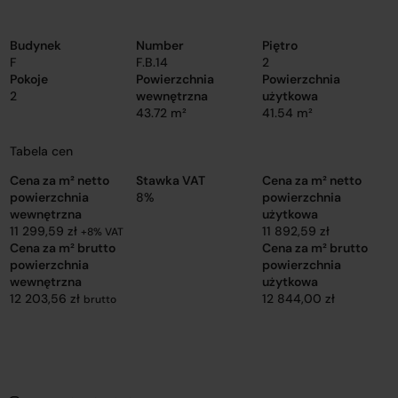
Budynek
Number
Piętro
F
F.B.14
2
Pokoje
Powierzchnia
Powierzchnia
2
wewnętrzna
użytkowa
43.72 m²
41.54 m²
Tabela cen
Cena za m² netto
Stawka VAT
Cena za m² netto
powierzchnia
8%
powierzchnia
wewnętrzna
użytkowa
11 299,59 zł
11 892,59 zł
+8% VAT
Cena za m² brutto
Cena za m² brutto
powierzchnia
powierzchnia
wewnętrzna
użytkowa
12 203,56 zł
12 844,00 zł
brutto