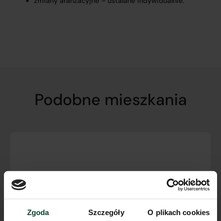
zmiany aranżacyjne – ustalane indywidualnie.
Podobne mieszkania
Zgoda
Szczegóły
O plikach cookies