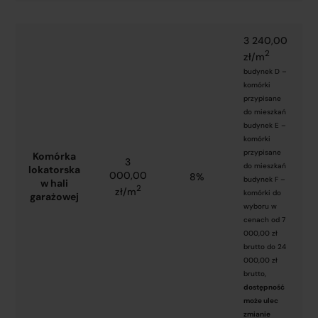
3 240,00
2
zł/m
budynek D –
komórki
przypisane
do mieszkań
budynek E –
komórki
przypisane
Komórka
3
do mieszkań
lokatorska
000,00
8%
budynek F –
w hali
2
zł/m
komórki do
garażowej
wyboru w
cenach od 7
000,00 zł
brutto do 24
000,00 zł
brutto,
dostępność
może ulec
zmianie