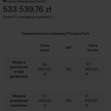
Cena mieszkania brutto
533 539.76 zł
Cennik (1 dostępnych pozycji)
Zestawienie cen inwestycji Pruszcz Park
Cena
Cena
VAT
netto
brutto
Miejsca
35
37
postojowe
000,00
8%
800,00
w hali
zł
zł
garażowej
Miejsca
20
21
postojowe
000,00
8%
600,00
naziemne
zł
zł