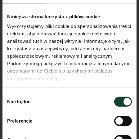
Niniejsza strona korzysta z plików cookie
Wykorzystujemy pliki cookie do spersonalizowania treści
i reklam, aby oferować funkcje społecznościowe i
analizować ruch w naszej witrynie. Informacje o tym, jak
korzystasz z naszej witryny, udostępniamy partnerom
społecznościowym, reklamowym i analitycznym.
Partnerzy mogą połączyć te informacje z innymi danymi
otrzymanymi od Ciebie lub uzyskanymi podczas
korzystania z ich usług.
Mieszkanie E.A.4
Wybór
Pokoje
Piętro
Metraż
Niezbędne
zgody
2
0
43.77m²
Przejdź do karty mieszkania
Preferencje