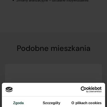
zmiany aranżacyjne – ustalane indywidualnie.
Podobne mieszkania
Zgoda
Szczegóły
O plikach cookies