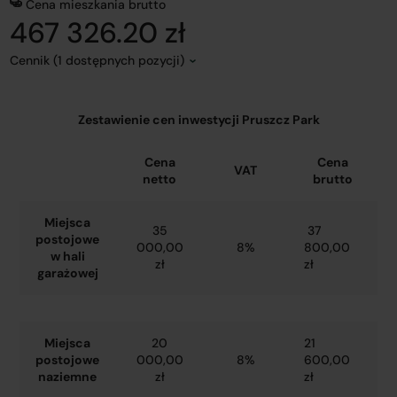
Cena mieszkania brutto
467 326.20 zł
Cennik (1 dostępnych pozycji)
Zestawienie cen inwestycji Pruszcz Park
Cena
Cena
VAT
netto
brutto
Miejsca
35
37
postojowe
000,00
8%
800,00
w hali
zł
zł
garażowej
Miejsca
20
21
postojowe
000,00
8%
600,00
naziemne
zł
zł