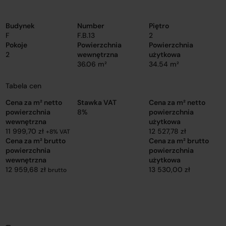
Budynek
Number
Piętro
F
F.B.13
2
Pokoje
Powierzchnia
Powierzchnia
2
wewnętrzna
użytkowa
36.06 m²
34.54 m²
Tabela cen
Cena za m² netto
Stawka VAT
Cena za m² netto
powierzchnia
8%
powierzchnia
wewnętrzna
użytkowa
11 999,70 zł
12 527,78 zł
+8% VAT
Cena za m² brutto
Cena za m² brutto
powierzchnia
powierzchnia
wewnętrzna
użytkowa
12 959,68 zł
13 530,00 zł
brutto