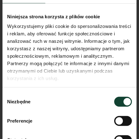
Niniejsza strona korzysta z plików cookie
Wykorzystujemy pliki cookie do spersonalizowania treści
i reklam, aby oferować funkcje społecznościowe i
analizować ruch w naszej witrynie. Informacje o tym, jak
korzystasz z naszej witryny, udostępniamy partnerom
społecznościowym, reklamowym i analitycznym.
Partnerzy mogą połączyć te informacje z innymi danymi
otrzymanymi od Ciebie lub uzyskanymi podczas
korzystania z ich usług.
Mieszkanie F.B.23
Wybór
Pokoje
Piętro
Metraż
Niezbędne
zgody
2
3
45.97m²
Przejdź do karty mieszkania
Preferencje