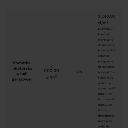
3 240,00
2
zł/m
budynek D –
komórki
przypisane
do mieszkań
budynek E –
komórki
przypisane
Komórka
3
do mieszkań
lokatorska
000,00
8%
budynek F –
w hali
2
zł/m
komórki do
garażowej
wyboru w
cenach od 7
000,00 zł
brutto do 24
000,00 zł
brutto,
dostępność
może ulec
zmianie