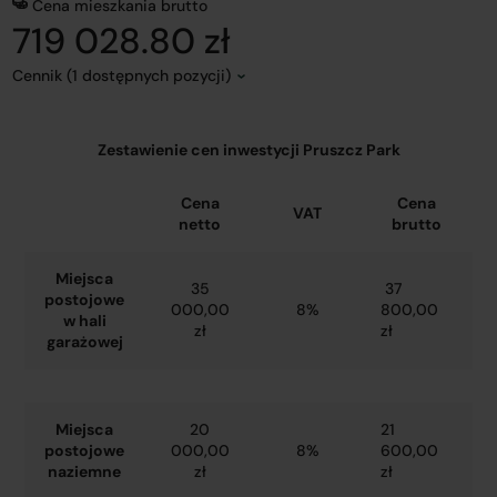
Cena mieszkania brutto
719 028.80 zł
Cennik (1 dostępnych pozycji)
Zestawienie cen inwestycji Pruszcz Park
Cena
Cena
VAT
netto
brutto
Miejsca
35
37
postojowe
000,00
8%
800,00
w hali
zł
zł
garażowej
Miejsca
20
21
postojowe
000,00
8%
600,00
naziemne
zł
zł