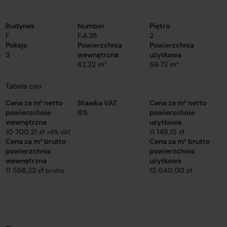
Budynek
Number
Piętro
F
F.A.35
2
Pokoje
Powierzchnia
Powierzchnia
3
wewnętrzna
użytkowa
62.22 m²
59.72 m²
Tabela cen
Cena za m² netto
Stawka VAT
Cena za m² netto
powierzchnia
8%
powierzchnia
wewnętrzna
użytkowa
10 700,21 zł
11 148,15 zł
+8% VAT
Cena za m² brutto
Cena za m² brutto
powierzchnia
powierzchnia
wewnętrzna
użytkowa
11 556,23 zł
12 040,00 zł
brutto