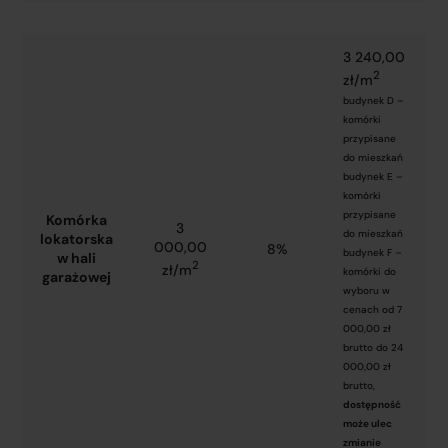
3 240,00
2
zł/m
budynek D –
komórki
przypisane
do mieszkań
budynek E –
komórki
przypisane
Komórka
3
do mieszkań
lokatorska
000,00
8%
budynek F –
w hali
2
zł/m
komórki do
garażowej
wyboru w
cenach od 7
000,00 zł
brutto do 24
000,00 zł
brutto,
dostępność
może ulec
zmianie