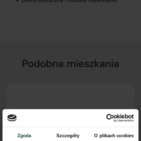
zmiany aranżacyjne – ustalane indywidualnie.
Podobne mieszkania
Zgoda
Szczegóły
O plikach cookies