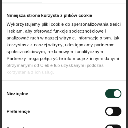
Niniejsza strona korzysta z plików cookie
Wykorzystujemy pliki cookie do spersonalizowania treści
i reklam, aby oferować funkcje społecznościowe i
analizować ruch w naszej witrynie. Informacje o tym, jak
korzystasz z naszej witryny, udostępniamy partnerom
społecznościowym, reklamowym i analitycznym.
Partnerzy mogą połączyć te informacje z innymi danymi
otrzymanymi od Ciebie lub uzyskanymi podczas
korzystania z ich usług.
Mieszkanie F.A.13
Wybór
Pokoje
Piętro
Metraż
Niezbędne
zgody
3
1
66.35m²
Przejdź do karty mieszkania
Preferencje