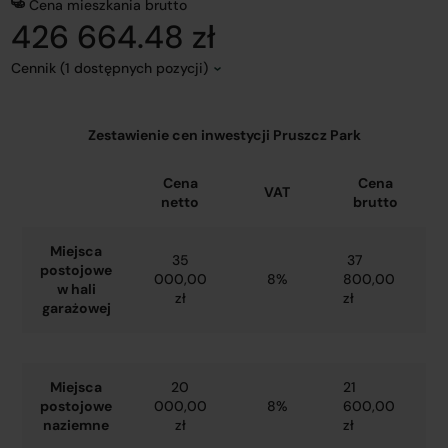
Cena mieszkania brutto
426 664.48 zł
Cennik (1 dostępnych pozycji)
Zestawienie cen inwestycji Pruszcz Park
Cena
Cena
VAT
netto
brutto
Miejsca
35
37
postojowe
000,00
8%
800,00
w hali
zł
zł
garażowej
Miejsca
20
21
postojowe
000,00
8%
600,00
naziemne
zł
zł