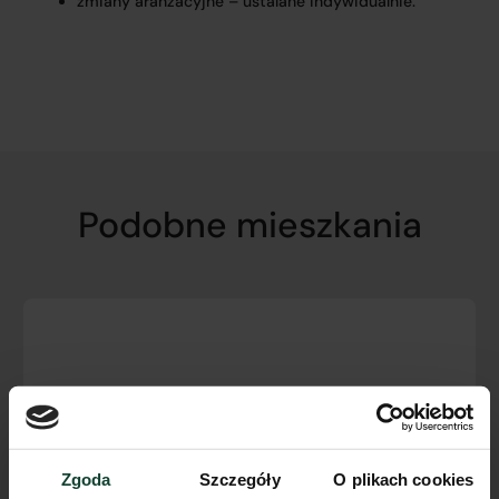
zmiany aranżacyjne – ustalane indywidualnie.
Podobne mieszkania
Zgoda
Szczegóły
O plikach cookies