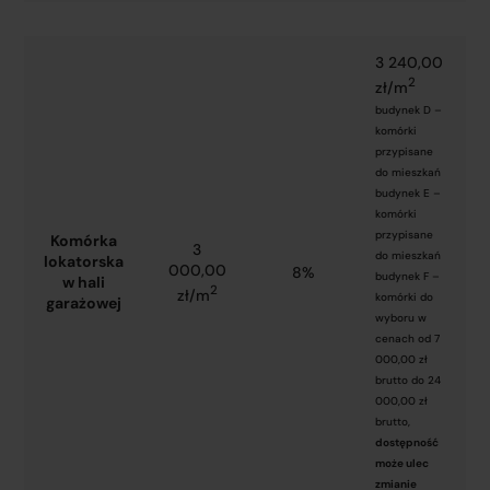
3 240,00
2
zł/m
budynek D –
komórki
przypisane
do mieszkań
budynek E –
komórki
przypisane
Komórka
3
do mieszkań
lokatorska
000,00
8%
budynek F –
w hali
2
zł/m
komórki do
garażowej
wyboru w
cenach od 7
000,00 zł
brutto do 24
000,00 zł
brutto,
dostępność
może ulec
zmianie