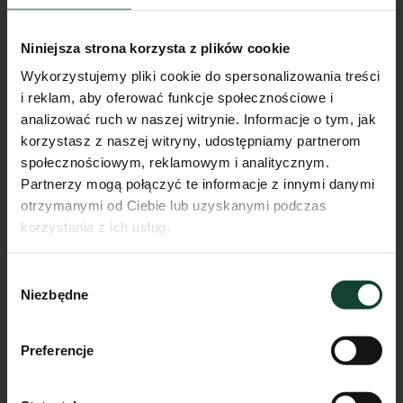
Niniejsza strona korzysta z plików cookie
Wykorzystujemy pliki cookie do spersonalizowania treści
i reklam, aby oferować funkcje społecznościowe i
analizować ruch w naszej witrynie. Informacje o tym, jak
korzystasz z naszej witryny, udostępniamy partnerom
społecznościowym, reklamowym i analitycznym.
Partnerzy mogą połączyć te informacje z innymi danymi
otrzymanymi od Ciebie lub uzyskanymi podczas
korzystania z ich usług.
Mieszkanie F.A.9
Wybór
Pokoje
Piętro
Metraż
Niezbędne
zgody
1
1
31.79m²
Przejdź do karty mieszkania
Preferencje