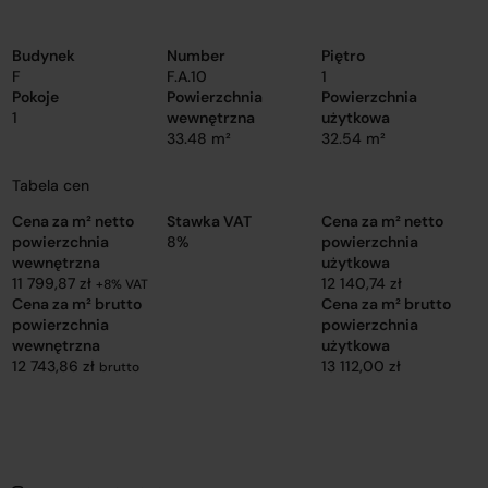
Budynek
Number
Piętro
F
F.A.10
1
Pokoje
Powierzchnia
Powierzchnia
1
wewnętrzna
użytkowa
33.48 m²
32.54 m²
Tabela cen
Cena za m² netto
Stawka VAT
Cena za m² netto
powierzchnia
8%
powierzchnia
wewnętrzna
użytkowa
11 799,87 zł
12 140,74 zł
+8% VAT
Cena za m² brutto
Cena za m² brutto
powierzchnia
powierzchnia
wewnętrzna
użytkowa
12 743,86 zł
13 112,00 zł
brutto