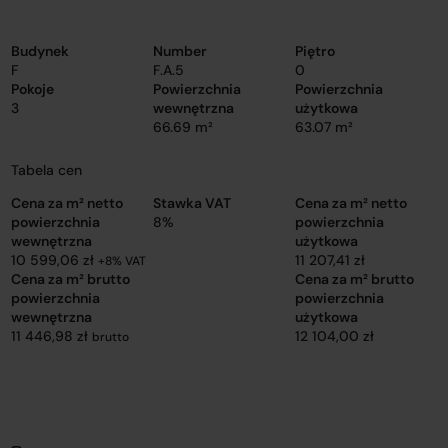
Budynek
Number
Piętro
F
F.A.5
0
Pokoje
Powierzchnia
Powierzchnia
3
wewnętrzna
użytkowa
66.69 m²
63.07 m²
Tabela cen
Cena za m² netto
Stawka VAT
Cena za m² netto
powierzchnia
8%
powierzchnia
wewnętrzna
użytkowa
10 599,06 zł
11 207,41 zł
+8% VAT
Cena za m² brutto
Cena za m² brutto
powierzchnia
powierzchnia
wewnętrzna
użytkowa
11 446,98 zł
12 104,00 zł
brutto