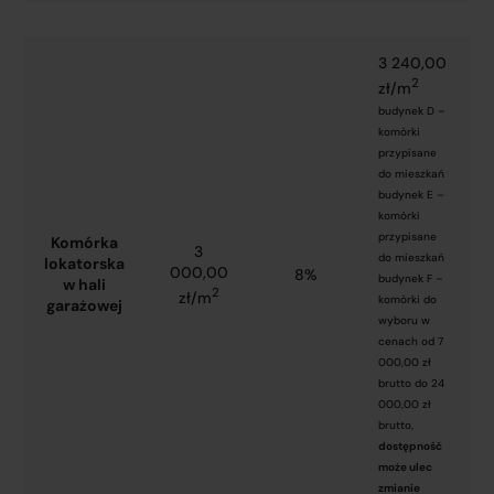
3 240,00
2
zł/m
budynek D –
komórki
przypisane
do mieszkań
budynek E –
komórki
przypisane
Komórka
3
do mieszkań
lokatorska
000,00
8%
budynek F –
w hali
2
zł/m
komórki do
garażowej
wyboru w
cenach od 7
000,00 zł
brutto do 24
000,00 zł
brutto,
dostępność
może ulec
zmianie