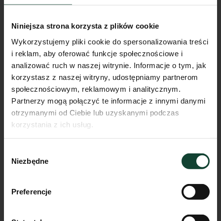
Niniejsza strona korzysta z plików cookie
Wykorzystujemy pliki cookie do spersonalizowania treści
i reklam, aby oferować funkcje społecznościowe i
analizować ruch w naszej witrynie. Informacje o tym, jak
korzystasz z naszej witryny, udostępniamy partnerom
społecznościowym, reklamowym i analitycznym.
Partnerzy mogą połączyć te informacje z innymi danymi
otrzymanymi od Ciebie lub uzyskanymi podczas
korzystania z ich usług.
Mieszkanie D.A.11
Wybór
Pokoje
Piętro
Metraż
Niezbędne
zgody
3
1
67.16m²
Przejdź do karty mieszkania
Preferencje