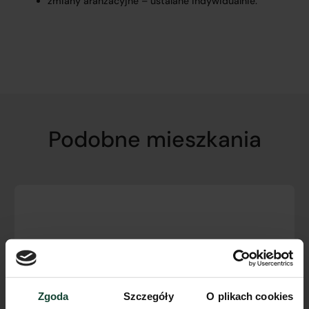
zmiany aranżacyjne – ustalane indywidualnie.
Podobne mieszkania
Zgoda
Szczegóły
O plikach cookies