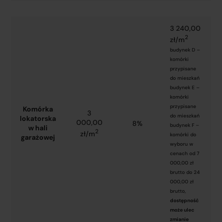
3 240,00
2
zł/m
budynek D –
komórki
przypisane
do mieszkań
budynek E –
komórki
przypisane
Komórka
3
do mieszkań
lokatorska
000,00
8%
budynek F –
w hali
2
zł/m
komórki do
garażowej
wyboru w
cenach od 7
000,00 zł
brutto do 24
000,00 zł
brutto,
dostępność
może ulec
zmianie