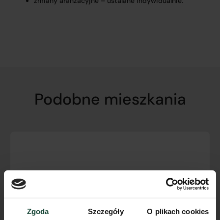
zmiany aranżacyjne – ustalane indywidualnie.
Podobne mieszkania
Zgoda
Szczegóły
O plikach cookies