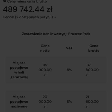
Cena mieszkania brutto
489 742.44 zł
Cennik (2 dostępnych pozycji)
Zestawienie cen inwestycji Pruszcz Park
Cena
Cena
VAT
netto
brutto
Miejsca
35
37
postojowe
000,00
8%
800,00
w hali
zł
zł
garażowej
Miejsca
20
21
postojowe
000,00
8%
600,00
naziemne
zł
zł