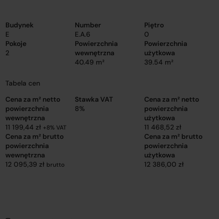
Budynek
Number
Piętro
E
E.A.6
0
Pokoje
Powierzchnia
Powierzchnia
2
wewnętrzna
użytkowa
40.49 m²
39.54 m²
Tabela cen
Cena za m² netto
Stawka VAT
Cena za m² netto
powierzchnia
8%
powierzchnia
wewnętrzna
użytkowa
11 199,44 zł
11 468,52 zł
+8% VAT
Cena za m² brutto
Cena za m² brutto
powierzchnia
powierzchnia
wewnętrzna
użytkowa
12 095,39 zł
12 386,00 zł
brutto