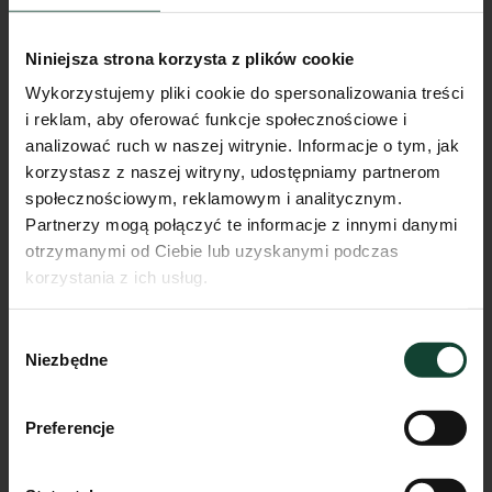
Niniejsza strona korzysta z plików cookie
Wykorzystujemy pliki cookie do spersonalizowania treści
i reklam, aby oferować funkcje społecznościowe i
analizować ruch w naszej witrynie. Informacje o tym, jak
korzystasz z naszej witryny, udostępniamy partnerom
społecznościowym, reklamowym i analitycznym.
Partnerzy mogą połączyć te informacje z innymi danymi
otrzymanymi od Ciebie lub uzyskanymi podczas
korzystania z ich usług.
Mieszkanie E.B.46
Wybór
Pokoje
Piętro
Metraż
Niezbędne
zgody
2
3
40.10m²
Przejdź do karty mieszkania
Preferencje