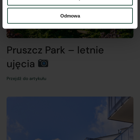
Odmowa
Pruszcz Park – letnie
ujęcia
Przejdź do artykułu