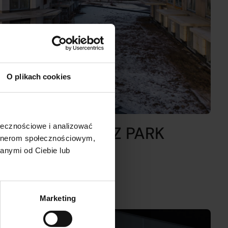
O plikach cookies
ołecznościowe i analizować
OWY- „PRUSZCZ PARK
artnerom społecznościowym,
TYCZEŃ 2026 R.
anymi od Ciebie lub
Marketing