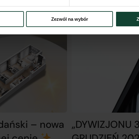
Zezwól na wybór
Z
dański – nowa
„DYWIZJONU 
ej cenie
GRUDZIEŃ 202