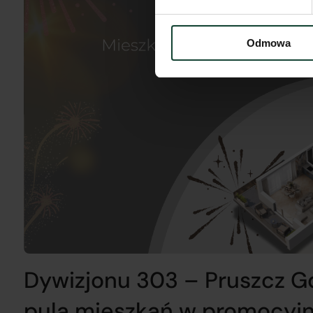
Odmowa
Dywizjonu 303 – Pruszcz G
pula mieszkań w promocyjn