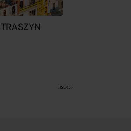
STRASZYN
<
1
2
3
4
5
>