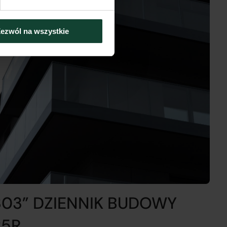
ezwól na wszystkie
303” DZIENNIK BUDOWY
5R.