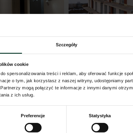
Szczegóły
 plików cookie
do spersonalizowania treści i reklam, aby oferować funkcje sp
CHODOWYCH
DZIENNIK BUD
ormacje o tym, jak korzystasz z naszej witryny, udostępniamy p
E
BUDYNEK” F S
Partnerzy mogą połączyć te informacje z innymi danymi otrzym
nia z ich usług.
Przejdź do artykułu
Preferencje
Statystyka