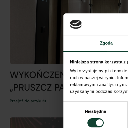
Zgoda
Niniejsza strona korzysta z
Wykorzystujemy pliki cookie 
WYKOŃCZENIE KLATEK S
ruch w naszej witrynie. Inf
„PRUSZCZ PARK” BUDYNEK 
reklamowym i analitycznym. 
uzyskanymi podczas korzysta
Przejdź do artykułu
Wybór
Niezbędne
zgody