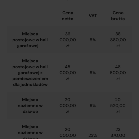
Cena
Cena
VAT
netto
brutto
Miejsca
36
38
postojowe w hali
000,00
8%
880,00
garażowej
zł
zł
Miejsca
postojowe w hali
45
48
garażowej z
000,00
8%
600,00
pomieszczeniem
zł
zł
dla jednośladów
Miejsca
20
20
naziemne w
000,00
8%
520,00
działce
zł
zł
Miejsca
20
23
naziemne w
000,00
23%
370,00
działce