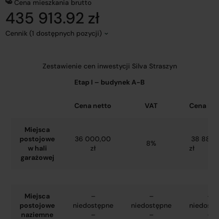
Cena mieszkania brutto
435 913.92 zł
Cennik (1 dostępnych pozycji)
Zestawienie cen inwestycji Silva Straszyn
Etap I – budynek A-B
Cena netto
VAT
Cena bru
Miejsca
postojowe
36 000,00
38 880,
8%
w hali
zł
zł
garażowej
Miejsca
–
–
–
postojowe
niedostępne
niedostępne
niedostę
naziemne
–
–
–