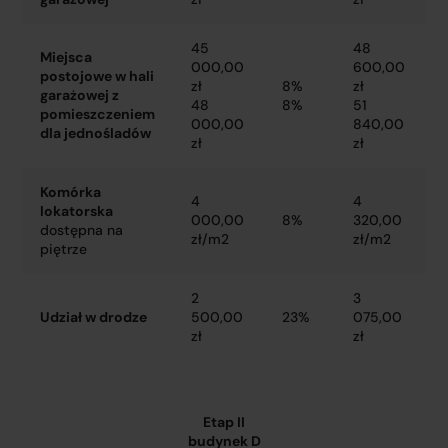
45
48
Miejsca
000,00
600,00
postojowe w hali
zł
8%
zł
garażowej z
48
8%
51
pomieszczeniem
000,00
840,00
dla jednośladów
zł
zł
Komórka
4
4
lokatorska
000,00
8%
320,00
dostępna na
zł/m2
zł/m2
piętrze
2
3
Udział w drodze
500,00
23%
075,00
zł
zł
Etap II
budynek D