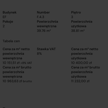
Budynek
Number
Piętro
EF
F.4.3
3
Pokoje
Powierzchnia
Powierzchnia
2
wewnętrzna
użytkowa
39.76 m²
38.81 m²
Tabela cen
Cena za m² netto
Stawka VAT
Cena za m² netto
powierzchnia
8%
powierzchnia
wewnętrzna
użytkowa
10 151,51 zł
10 400,00 zł
+8% VAT
Cena za m² brutto
Cena za m² brutto
powierzchnia
powierzchnia
wewnętrzna
użytkowa
10 963,63 zł
11 232,00 zł
brutto