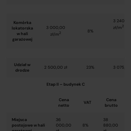
3 240,0
Komórka
2
zł/m
3 000,00
lokatorska
8%
2
w hali
zł/m
garażowej
Udział w
2 500,00 zł
23%
3 075,00
drodze
Etap II – budynek C
Cena
Cena
VAT
netto
brutto
Miejsca
36
38
postojowe w hali
000,00
8%
880,00
garażowej
zł
zł