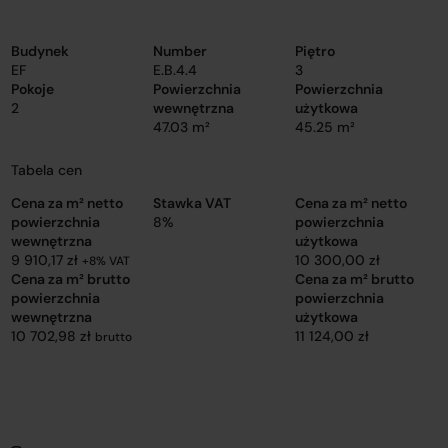
Budynek
Number
Piętro
EF
E.B.4.4
3
Pokoje
Powierzchnia
Powierzchnia
2
wewnętrzna
użytkowa
47.03 m²
45.25 m²
Tabela cen
Cena za m² netto
Stawka VAT
Cena za m² netto
powierzchnia
8%
powierzchnia
wewnętrzna
użytkowa
9 910,17 zł
10 300,00 zł
+8% VAT
Cena za m² brutto
Cena za m² brutto
powierzchnia
powierzchnia
wewnętrzna
użytkowa
10 702,98 zł
11 124,00 zł
brutto