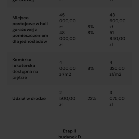
45
48
Miejsca
000,00
600,00
postojowe w hali
zł
8%
zł
garażowej z
48
8%
51
pomieszczeniem
000,00
840,00
dla jednośladów
zł
zł
Komórka
4
4
lokatorska
000,00
8%
320,00
dostępna na
zł/m2
zł/m2
piętrze
2
3
Udział w drodze
500,00
23%
075,00
zł
zł
Etap II
budynek D