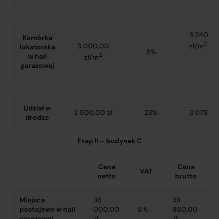
3 240,0
Komórka
2
zł/m
3 000,00
lokatorska
8%
2
w hali
zł/m
garażowej
Udział w
2 500,00 zł
23%
3 075,00
drodze
Etap II – budynek C
Cena
Cena
VAT
netto
brutto
Miejsca
36
38
postojowe w hali
000,00
8%
880,00
garażowej
zł
zł