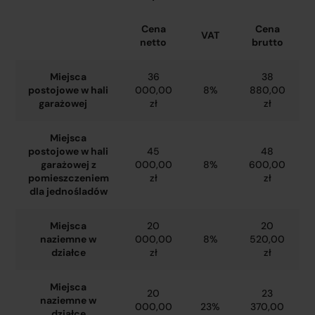
Cena
Cena
VAT
netto
brutto
Miejsca
36
38
postojowe w hali
000,00
8%
880,00
garażowej
zł
zł
Miejsca
postojowe w hali
45
48
garażowej z
000,00
8%
600,00
pomieszczeniem
zł
zł
dla jednośladów
Miejsca
20
20
naziemne w
000,00
8%
520,00
działce
zł
zł
Miejsca
20
23
naziemne w
000,00
23%
370,00
działce