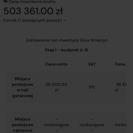
Cena mieszkania brutto
503 361.00 zł
Cennik (1 dostępnych pozycji)
Zestawienie cen inwestycji Silva Straszyn
Etap I – budynek A-B
Cena netto
VAT
Cena bru
Miejsca
postojowe
36 000,00
38 880,
8%
w hali
zł
zł
garażowej
Miejsca
–
–
–
postojowe
niedostępne
niedostępne
niedostę
naziemne
–
–
–