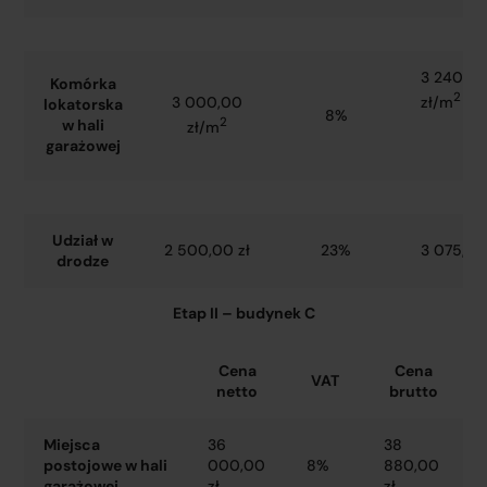
3 240,0
Komórka
2
zł/m
3 000,00
lokatorska
8%
2
w hali
zł/m
garażowej
Udział w
2 500,00 zł
23%
3 075,00
drodze
Etap II – budynek C
Cena
Cena
VAT
netto
brutto
Miejsca
36
38
postojowe w hali
000,00
8%
880,00
garażowej
zł
zł