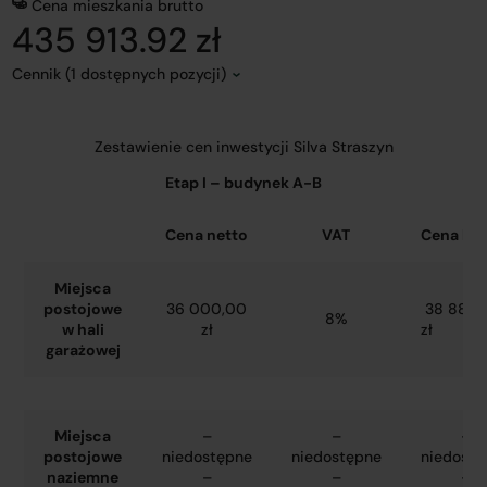
Cena mieszkania brutto
435 913.92 zł
Cennik (1 dostępnych pozycji)
Zestawienie cen inwestycji Silva Straszyn
Etap I – budynek A-B
Cena netto
VAT
Cena bru
Miejsca
postojowe
36 000,00
38 880,
8%
w hali
zł
zł
garażowej
Miejsca
–
–
–
postojowe
niedostępne
niedostępne
niedostę
naziemne
–
–
–