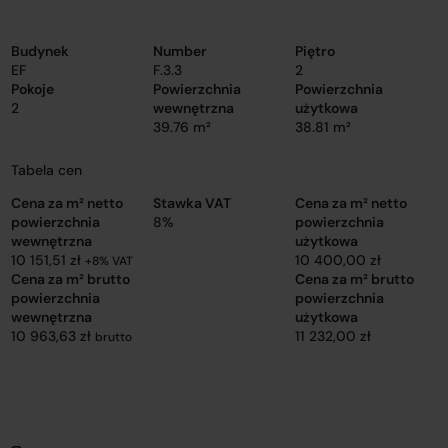
Budynek
Number
Piętro
EF
F.3.3
2
Pokoje
Powierzchnia
Powierzchnia
2
wewnętrzna
użytkowa
39.76 m²
38.81 m²
Tabela cen
Cena za m² netto
Stawka VAT
Cena za m² netto
powierzchnia
8%
powierzchnia
wewnętrzna
użytkowa
10 151,51 zł
10 400,00 zł
+8% VAT
Cena za m² brutto
Cena za m² brutto
powierzchnia
powierzchnia
wewnętrzna
użytkowa
10 963,63 zł
11 232,00 zł
brutto