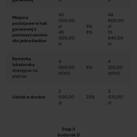
45
48
Miejsca
000,00
600,00
postojowe w hali
zł
8%
zł
garażowej z
48
8%
51
pomieszczeniem
000,00
840,00
dla jednośladów
zł
zł
Komórka
4
4
lokatorska
000,00
8%
320,00
dostępna na
zł/m2
zł/m2
piętrze
2
3
Udział w drodze
500,00
23%
075,00
zł
zł
Etap II
budynek D