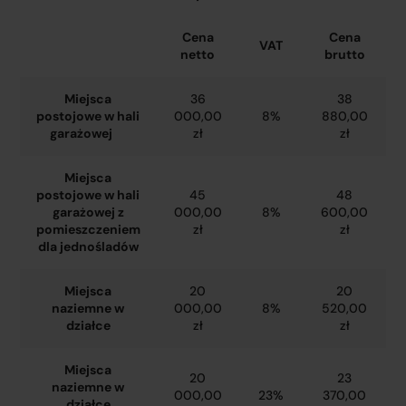
Cena
Cena
VAT
netto
brutto
Miejsca
36
38
postojowe w hali
000,00
8%
880,00
garażowej
zł
zł
Miejsca
postojowe w hali
45
48
garażowej z
000,00
8%
600,00
pomieszczeniem
zł
zł
dla jednośladów
Miejsca
20
20
naziemne w
000,00
8%
520,00
działce
zł
zł
Miejsca
20
23
naziemne w
000,00
23%
370,00
działce