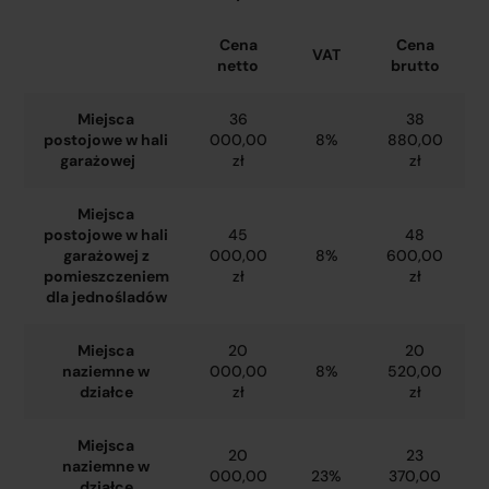
Cena
Cena
VAT
netto
brutto
Miejsca
36
38
postojowe w hali
000,00
8%
880,00
garażowej
zł
zł
Miejsca
postojowe w hali
45
48
garażowej z
000,00
8%
600,00
pomieszczeniem
zł
zł
dla jednośladów
Miejsca
20
20
naziemne w
000,00
8%
520,00
działce
zł
zł
Miejsca
20
23
naziemne w
000,00
23%
370,00
działce