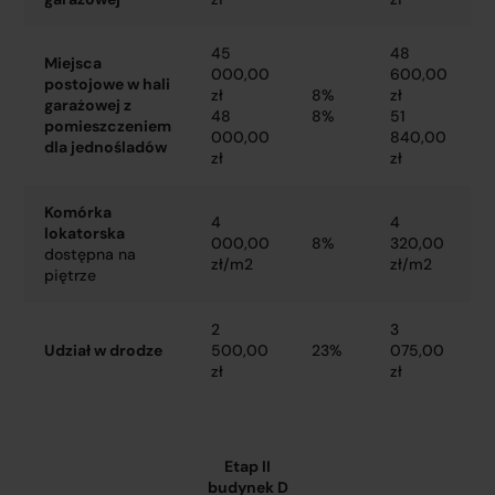
45
48
Miejsca
000,00
600,00
postojowe w hali
zł
8%
zł
garażowej z
48
8%
51
pomieszczeniem
000,00
840,00
dla jednośladów
zł
zł
Komórka
4
4
lokatorska
000,00
8%
320,00
dostępna na
zł/m2
zł/m2
piętrze
2
3
Udział w drodze
500,00
23%
075,00
zł
zł
Etap II
budynek D