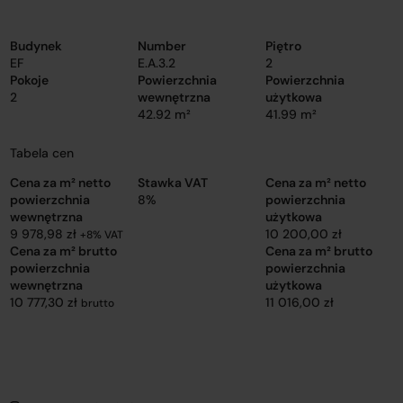
Budynek
Number
Piętro
EF
E.A.3.2
2
Pokoje
Powierzchnia
Powierzchnia
2
wewnętrzna
użytkowa
42.92 m²
41.99 m²
Tabela cen
Cena za m² netto
Stawka VAT
Cena za m² netto
powierzchnia
8%
powierzchnia
wewnętrzna
użytkowa
9 978,98 zł
10 200,00 zł
+8% VAT
Cena za m² brutto
Cena za m² brutto
powierzchnia
powierzchnia
wewnętrzna
użytkowa
10 777,30 zł
11 016,00 zł
brutto