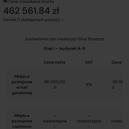
Cena mieszkania brutto
462 561.84 zł
Cennik (1 dostępnych pozycji)
Zestawienie cen inwestycji Silva Straszyn
Etap I – budynek A-B
Cena netto
VAT
Cena bru
Miejsca
postojowe
36 000,00
38 880,
8%
w hali
zł
zł
garażowej
Miejsca
–
–
–
postojowe
niedostępne
niedostępne
niedostę
naziemne
–
–
–