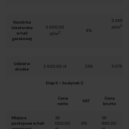
3 240,0
Komórka
2
zł/m
3 000,00
lokatorska
8%
2
w hali
zł/m
garażowej
Udział w
2 500,00 zł
23%
3 075,00
drodze
Etap II – budynek C
Cena
Cena
VAT
netto
brutto
Miejsca
36
38
postojowe w hali
000,00
8%
880,00
garażowej
zł
zł