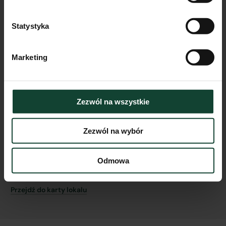
Statystyka
Marketing
Zezwól na wszystkie
Zezwól na wybór
Lokal Lokal usługowy nr 1
Pokoje
Piętro
Metraż
Odmowa
0
m²
Przejdź do karty lokalu