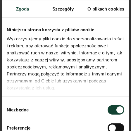
Zgoda
Szczegóły
O plikach cookies
Lokal Lokal usługowy nr 2
Niniejsza strona korzysta z plików cookie
Wykorzystujemy pliki cookie do spersonalizowania treści
Pokoje
Piętro
Metraż
i reklam, aby oferować funkcje społecznościowe i
0
m²
analizować ruch w naszej witrynie. Informacje o tym, jak
korzystasz z naszej witryny, udostępniamy partnerom
Przejdź do karty lokalu
społecznościowym, reklamowym i analitycznym.
Partnerzy mogą połączyć te informacje z innymi danymi
otrzymanymi od Ciebie lub uzyskanymi podczas
korzystania z ich usług.
Wybór
Niezbędne
zgody
Preferencje