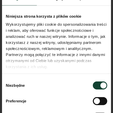
Lokal Lokal usługowy nr 2
Niniejsza strona korzysta z plików cookie
Pokoje
Piętro
Metraż
Wykorzystujemy pliki cookie do spersonalizowania treści
0
m²
i reklam, aby oferować funkcje społecznościowe i
Przejdź do karty lokalu
analizować ruch w naszej witrynie. Informacje o tym, jak
korzystasz z naszej witryny, udostępniamy partnerom
społecznościowym, reklamowym i analitycznym.
Partnerzy mogą połączyć te informacje z innymi danymi
otrzymanymi od Ciebie lub uzyskanymi podczas
korzystania z ich usług.
Wybór
Niezbędne
zgody
Preferencje