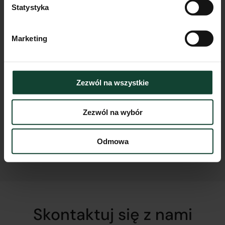
Statystyka
Marketing
Zezwól na wszystkie
Lokal Lokal usługowy nr 1
Zezwól na wybór
Pokoje
Piętro
Metraż
0
m²
Odmowa
Przejdź do karty lokalu
Skontaktuj się z nami