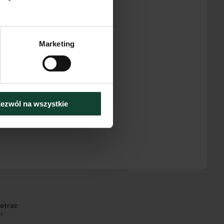
Marketing
ezwól na wszystkie
etraż
²