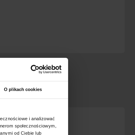
etraż
²
O plikach cookies
ołecznościowe i analizować
artnerom społecznościowym,
anymi od Ciebie lub