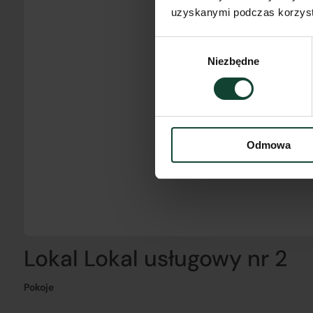
uzyskanymi podczas korzysta
Wybór
Niezbędne
zgody
Odmowa
Lokal Lokal usługowy nr 2
Pokoje