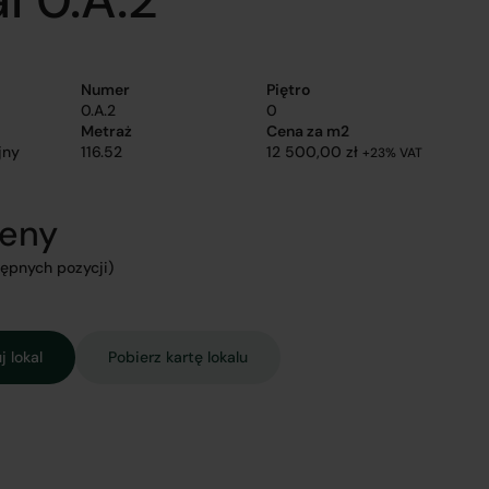
Numer
Piętro
0.A.2
0
Metraż
Cena za m2
jny
116.52
12 500,00 zł
+23% VAT
ceny
tępnych pozycji)
 lokal
Pobierz kartę lokalu