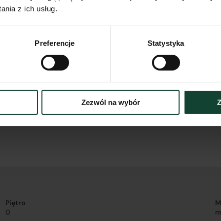
nia z ich usług.
Preferencje
Statystyka
Zezwól na wybór
Z
Piętro
M
0
m